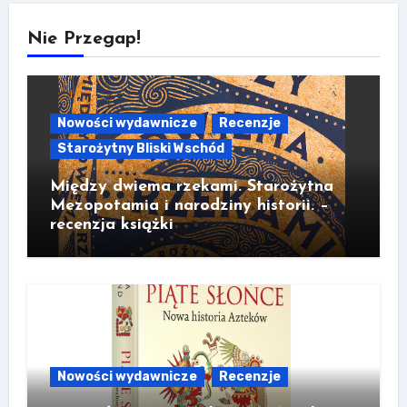
Nie Przegap!
Nowości wydawnicze
Recenzje
Starożytny Bliski Wschód
Między dwiema rzekami. Starożytna
Mezopotamia i narodziny historii. –
recenzja książki
Nowości wydawnicze
Recenzje