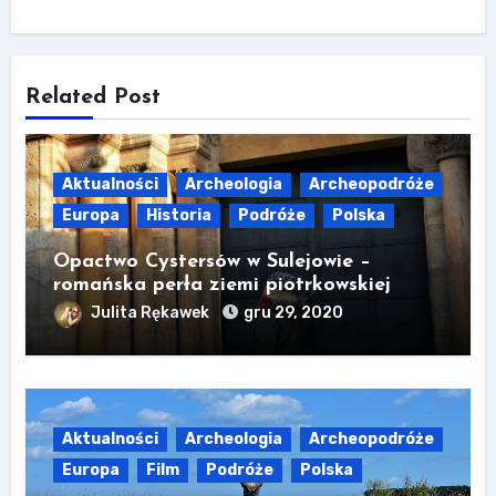
Related Post
Aktualności
Archeologia
Archeopodróże
Europa
Historia
Podróże
Polska
Opactwo Cystersów w Sulejowie –
romańska perła ziemi piotrkowskiej
Julita Rękawek
gru 29, 2020
Aktualności
Archeologia
Archeopodróże
Europa
Film
Podróże
Polska