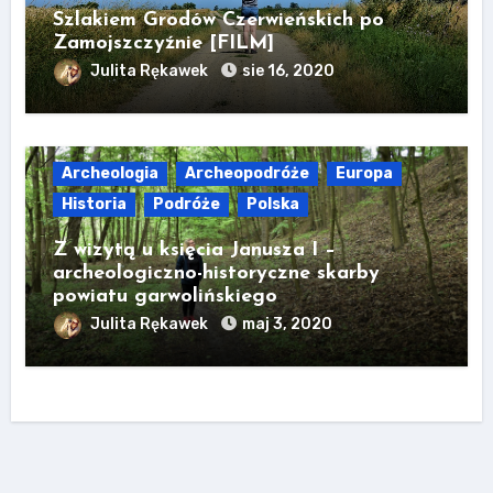
Szlakiem Grodów Czerwieńskich po
Zamojszczyźnie [FILM]
Julita Rękawek
sie 16, 2020
Archeologia
Archeopodróże
Europa
Historia
Podróże
Polska
Z wizytą u księcia Janusza I –
archeologiczno-historyczne skarby
powiatu garwolińskiego
Julita Rękawek
maj 3, 2020