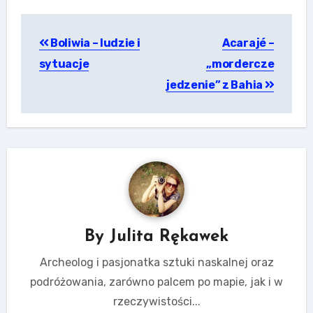
Nawigacja
Boliwia – ludzie i
Acarajé –
wpisu
sytuacje
„mordercze
jedzenie” z Bahia
By
Julita Rękawek
Archeolog i pasjonatka sztuki naskalnej oraz
podróżowania, zarówno palcem po mapie, jak i w
rzeczywistości...