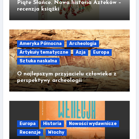
Piąte Słońce. Nowa historia Azteków –
recenzja książki
Ameryka Północna
Archeologia
Artykuły tematyczne
Azja
Europa
Sztuka naskalna
O najlepszym przyjacielu człowieka z
perspektywy archeologii
Europa
Historia
Nowości wydawnicze
Recenzje
Włochy