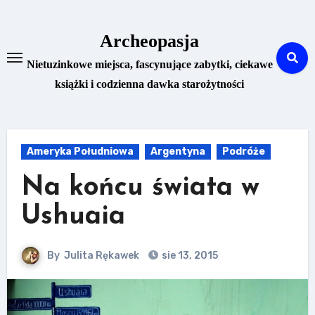
Skip
to
Archeopasja
content
Nietuzinkowe miejsca, fascynujące zabytki, ciekawe
książki i codzienna dawka starożytności
Ameryka Południowa
Argentyna
Podróże
Na końcu świata w
Ushuaia
By
Julita Rękawek
sie 13, 2015