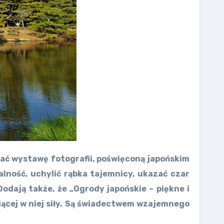
ć wystawę fotografii, poświęconą japońskim
lność, uchylić rąbka tajemnicy, ukazać czar
Dodają także, że „Ogrody japońskie – piękne i
iącej w niej siły. Są świadectwem wzajemnego