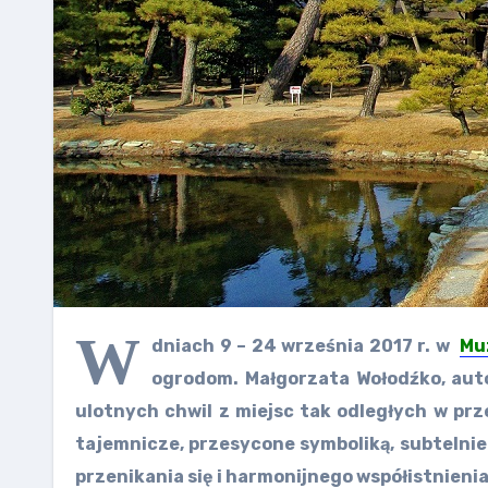
W
dniach 9 – 24 września 2017 r. w
Mu
ogrodom. Małgorzata Wołodźko, auto
ulotnych chwil z miejsc tak odległych w prze
tajemnicze, przesycone symboliką, subtelnie
przenikania się i harmonijnego współistnien