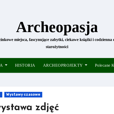
Archeopasja
zinkowe miejsca, fascynujące zabytki, ciekawe książki i codzienna
starożytności
IA
HISTORIA
ARCHEOPROJEKTY
Polecane
a
Wystawy czasowe
wystawa zdjęć