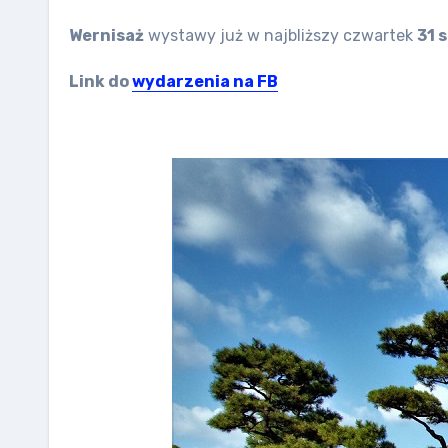
Wernisaż
wystawy już w najbliższy czwartek
31 
Link do
wydarzenia na FB