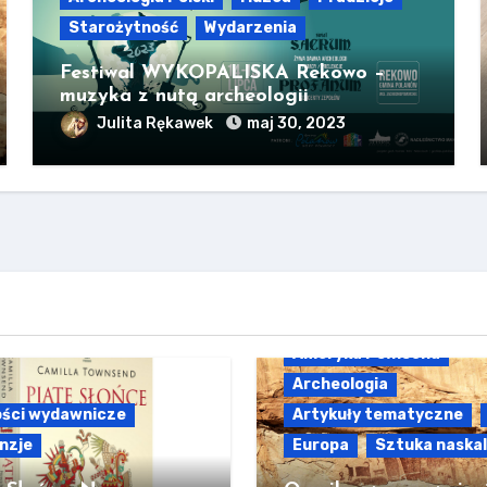
Starożytność
Wydarzenia
Festiwal WYKOPALISKA Rekowo –
muzyka z nutą archeologii
Julita Rękawek
maj 30, 2023
Ameryka Północna
Archeologia
ści wydawnicze
Artykuły tematyczne
nzje
Europa
Sztuka naska