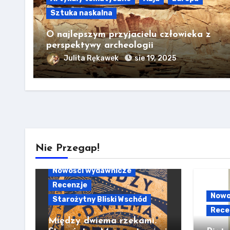
Sztuka naskalna
O najlepszym przyjacielu człowieka z
perspektywy archeologii
Julita Rękawek
sie 19, 2025
Nie Przegap!
Nowości wydawnicze
Recenzje
Nowo
Starożytny Bliski Wschód
Rece
Między dwiema rzekami.