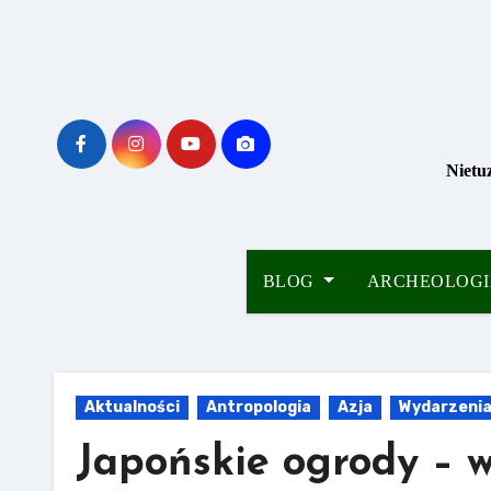
Skip
to
content
Nietu
BLOG
ARCHEOLOG
Aktualności
Antropologia
Azja
Wydarzeni
Japońskie ogrody – 