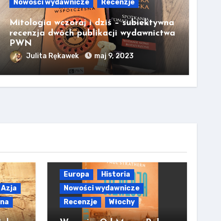
Nowości wydawnicze
Recenzje
Mitologia wczoraj i dziś – subiektywna
recenzja dwóch publikacji wydawnictwa
PWN
Julita Rękawek
maj 9, 2023
Europa
Historia
Azja
Nowości wydawnicze
lna
Recenzje
Włochy