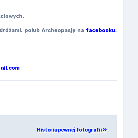
ościowych.
podróżami, polub Archeopasję na
facebooku
.
ail.com
Historia pewnej fotografii