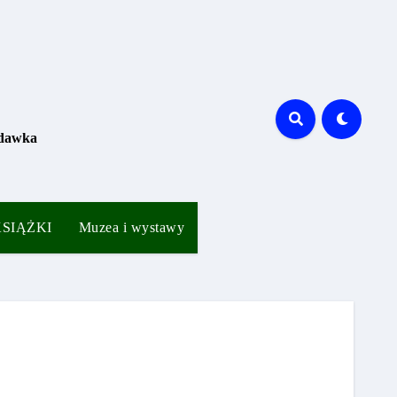
 dawka
 KSIĄŻKI
Muzea i wystawy