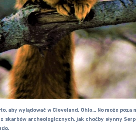
po to, aby wylądować w Cleveland, Ohio… No może poza
cz skarbów archeologicznych, jak choćby słynny Ser
ado.