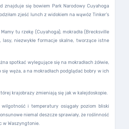
nd znajduje się bowiem Park Na
rodowy Cuyahoga
hodziłam zjeść lunch z widokiem na wąwóz Tinker’s
 Mamy tu rzekę (Cuyahoga), mokradła (Brecksville
, lasy, niezwykłe formacje skalne, tworzące istne
ożna spotkać wylegujące się na mokradłach żółwie,
 się węża, a na mokradłach podglądać bobry w ich
órej krajobrazy zmieniają się jak w kalejdoskopie.
ilgotność i temperatury osiągały poziom bliski
 monsunowe niemal deszcze sprawiały, że roślinność
ic w Waszyngtonie.