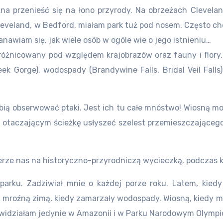
a przenieść się na łono przyrody. Na obrzeżach Clevela
leveland, w Bedford, miałam park tuż pod nosem. Często c
anawiam się, jak wiele osób w ogóle wie o jego istnieniu…
óżnicowany pod względem krajobrazów oraz fauny i flory.
ek Gorge), wodospady (Brandywine Falls, Bridal Veil Falls)
lubią obserwować ptaki. Jest ich tu całe mnóstwo! Wiosną m
u otaczającym ścieżkę usłyszeć szelest przemieszczającego
ierze nas na historyczno-przyrodniczą wycieczką, podczas kt
rku. Zadziwiał mnie o każdej porze roku. Latem, kiedy w
ą i mroźną zimą, kiedy zamarzały wodospady. Wiosną, kiedy
ory widziałam jedynie w Amazonii i w Parku Narodowym Olymp