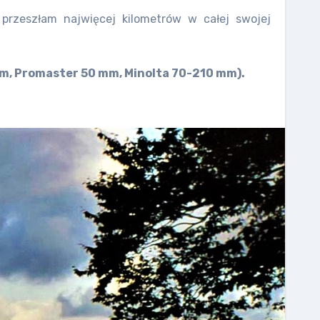
przeszłam najwięcej kilometrów w całej swojej
m, Promaster 50 mm, Minolta 70-210 mm).