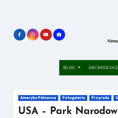
Skip
to
content
Nietu
BLOG
ARCHEOLOG
Ameryka Północna
Fotogaleria
Przyroda
USA – Park Narodowy