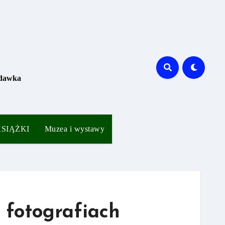
 dawka
 KSIĄŻKI
Muzea i wystawy
 fotografiach