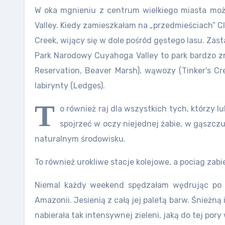
W oka mgnieniu z centrum wielkiego miasta możn
Valley. Kiedy zamieszkałam na „przedmieściach” C
Creek, wijący się w dole pośród gęstego lasu. Zast
Park Narodowy Cuyahoga Valley to park bardzo zr
Reservation, Beaver Marsh), wąwozy (Tinker’s Cre
labirynty (Ledges).
T
o również raj dla wszystkich tych, którzy 
spojrzeć w oczy niejednej żabie, w gąszcz
naturalnym środowisku.
To również urokliwe stacje kolejowe, a pociag zab
Niemal każdy weekend spędzałam wędrując po pa
Amazonii. Jesienią z całą jej paletą barw. Śnieżn
nabierała tak intensywnej zieleni, jaką do tej p