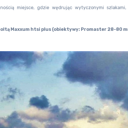
ością miejsce, gdzie wędrując wytyczonymi szlakami, 
oltą Maxxum htsi plus (obiektywy: Promaster 28-80 m