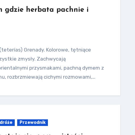
 gdzie herbata pachnie i
(teterías) Grenady. Kolorowe, tętniące
zystkie zmysły. Zachwycają
rientalnymi przysmakami, pachną dymem z
mu, rozbrzmiewają cichymi rozmowami,…
dróże
Przewodnik