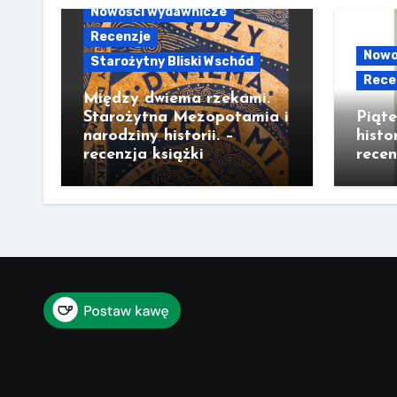
Nowości wydawnicze
Recenzje
Nowo
Starożytny Bliski Wschód
Rece
Między dwiema rzekami.
Starożytna Mezopotamia i
Piąt
narodziny historii. –
histo
recenzja książki
recen