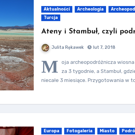
Aktualności
Archeologia
Archeopod
Turcja
Ateny i Stambuł, czyli pod
Julita Rękawek
lut 7, 2018
M
oja archeopodróżnicza wiosna 
za 3 tygodnie, a Stambuł, gdz
niecałe 3 miesiące. Przygotowania w t
Europa
Fotogaleria
Miasto
Podró