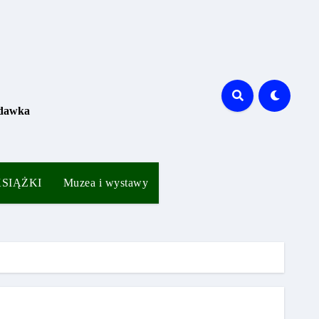
 dawka
 KSIĄŻKI
Muzea i wystawy