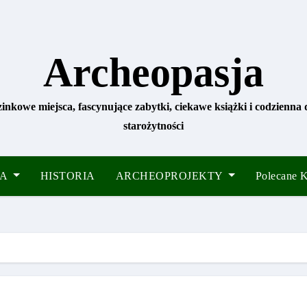
Archeopasja
zinkowe miejsca, fascynujące zabytki, ciekawe książki i codzienna
starożytności
IA
HISTORIA
ARCHEOPROJEKTY
Polecane