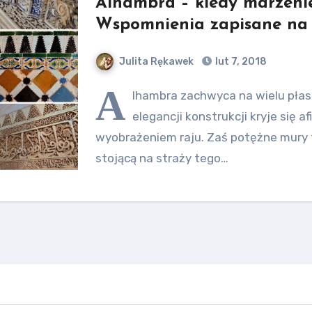
Alhambra – kiedy marzenie 
Wspomnienia zapisane na 
Julita Rękawek
lut 7, 2018
A
lhambra zachwyca na wielu płas
elegancji konstrukcji kryje się a
wyobrażeniem raju. Zaś potężne mury 
stojącą na straży tego…