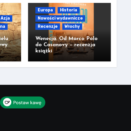
Europa
Historia
Azja
Nowości wydawnicze
lna
Recenzje
Włochy
ielu
Wenecja. Od Marco Polo
ywy
do Casanovy – recenzja
książki