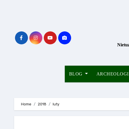
Skip
to
content
Nietu
BLOG
ARCHEOLOG
Home
2018
luty