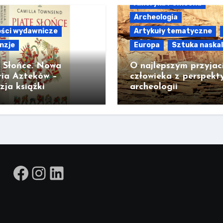
Ameryka Północna
Archeologia
ści wydawnicze
Artykuły tematyczne
nzje
Europa
Sztuka naska
e Słońce. Nowa
O najlepszym przyjac
ria Azteków –
człowieka z perspekt
zja książki
archeologii
Facebook
Instagram
LinkedIn