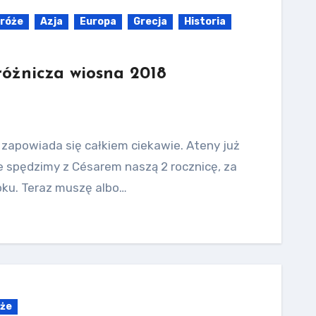
róże
Azja
Europa
Grecja
Historia
różnicza wiosna 2018
zapowiada się całkiem ciekawie. Ateny już
ie spędzimy z Césarem naszą 2 rocznicę, za
oku. Teraz muszę albo…
że