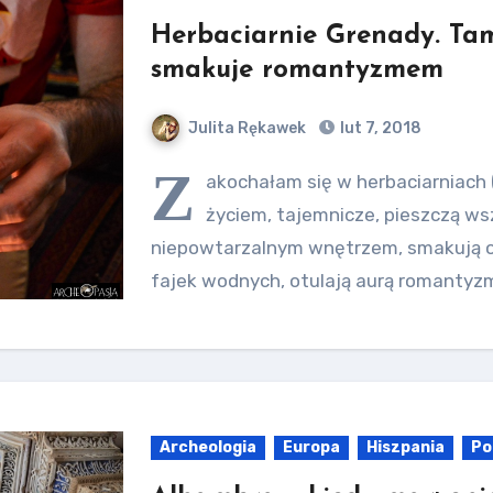
Herbaciarnie Grenady. Tam
smakuje romantyzmem
Julita Rękawek
lut 7, 2018
Z
akochałam się w herbaciarniach 
życiem, tajemnicze, pieszczą ws
niepowtarzalnym wnętrzem, smakują o
fajek wodnych, otulają aurą romantyz
Archeologia
Europa
Hiszpania
Po