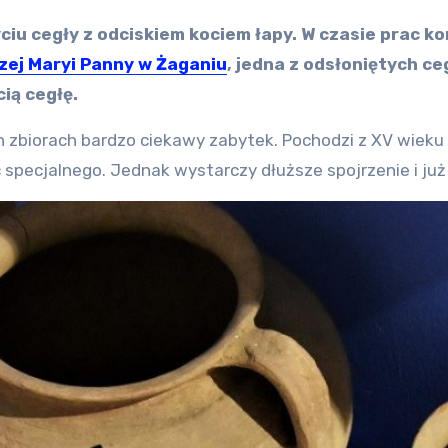
ciu cegły z odciskiem kociem łapy. W czasie prac k
zej Maryi Panny w Żaganiu
, jedna z odsłoniętych c
cią cegłę.
zbiorach bardzo ciekawy zabytek. Pochodzi z XV wieku 
ic specjalnego. Jednak wystarczy dłuższe spojrzenie i ju