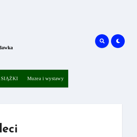
 dawka
 KSIĄŻKI
Muzea i wystawy
leci