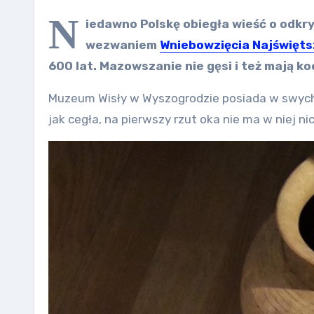
N
iedawno Polskę obiegła wieść o odkry
wezwaniem
Wniebowzięcia Najświęts
600 lat. Mazowszanie nie gęsi i też mają ko
Muzeum Wisły w Wyszogrodzie posiada w swych 
jak cegła, na pierwszy rzut oka nie ma w niej n