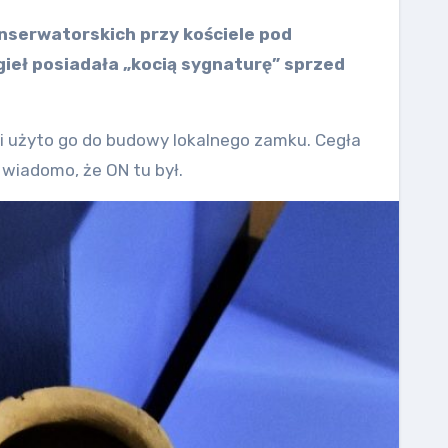
onserwatorskich przy kościele pod
egieł posiadała „kocią sygnaturę” sprzed
i użyto go do budowy lokalnego zamku. Cegła
ż wiadomo, że ON tu był.