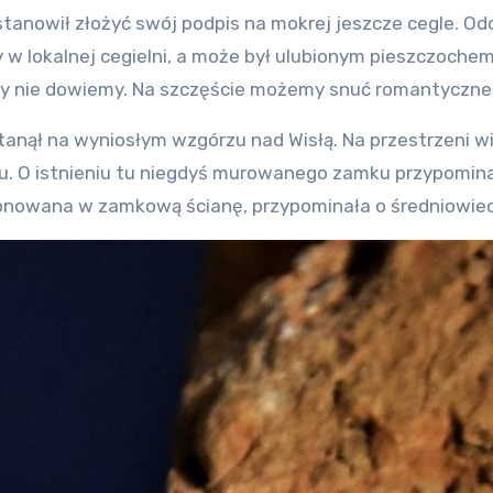
nowił złożyć swój podpis na mokrej jeszcze cegle. Odcis
 w lokalnej cegielni, a może był ulubionym pieszczoche
dy nie dowiemy. Na szczęście możemy snuć romantyczne
tanął na wyniosłym wzgórzu nad Wisłą. Na przestrzeni 
. O istnieniu tu niegdyś murowanego zamku przypominaj
ponowana w zamkową ścianę, przypominała o średniowiec