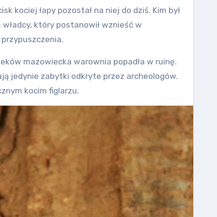
k kociej łapy pozostał na niej do dziś. Kim był
m władcy, który postanowił wznieść w
 przypuszczenia.
wieków mazowiecka warownia popadła w ruinę.
ą jedynie zabytki odkryte przez archeologów.
znym kocim figlarzu.