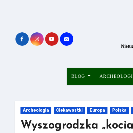
Skip
to
content
Nietu
BLOG
ARCHEOLOG
Archeologia
Ciekawostki
Europa
Polska
Wyszogrodzka „kocia”