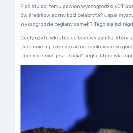
Pięć stuleci temu pewien wyszogrodzki KOT posta
ów średniowieczny koci celebryta? Łapał myszy
Wyszogrodzie ceglany zamek? Tego się już nig
Cegły użyto wkrótce do budowy zamku, który s
Daremnie jej dziś szukać na zamkowym wzgórzu
Jednym z nich jest „kocia” cegła, która wkom