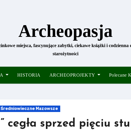
Archeopasja
zinkowe miejsca, fascynujące zabytki, ciekawe książki i codzienna
starożytności
IA
HISTORIA
ARCHEOPROJEKTY
Polecane
Średniowieczne Mazowsze
 cegła sprzed pięciu stu