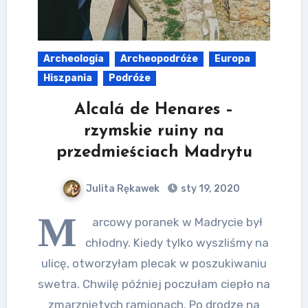
Archeologia
Archeopodróże
Europa
Hiszpania
Podróże
Alcalá de Henares –
rzymskie ruiny na
przedmieściach Madrytu
Julita Rękawek
sty 19, 2020
M
arcowy poranek w Madrycie był
chłodny. Kiedy tylko wyszliśmy na
ulicę, otworzyłam plecak w poszukiwaniu
swetra. Chwilę później poczułam ciepło na
zmarzniętych ramionach. Po drodze na