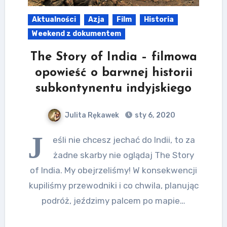
Aktualności
Azja
Film
Historia
Weekend z dokumentem
The Story of India – filmowa
opowieść o barwnej historii
subkontynentu indyjskiego
Julita Rękawek
sty 6, 2020
J
eśli nie chcesz jechać do Indii, to za
żadne skarby nie oglądaj The Story
of India. My obejrzeliśmy! W konsekwencji
kupiliśmy przewodniki i co chwila, planując
podróż, jeździmy palcem po mapie…