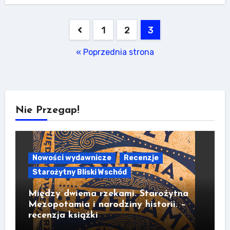
Stronicowanie
1
2
3
wpisów
« Poprzednia strona
Nie Przegap!
Nowości wydawnicze
Recenzje
Starożytny Bliski Wschód
Między dwiema rzekami. Starożytna
Mezopotamia i narodziny historii. –
recenzja książki