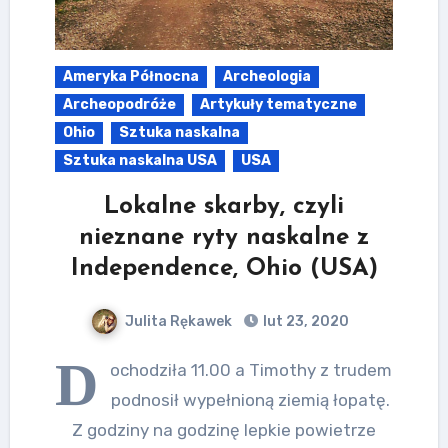
Ameryka Północna
Archeologia
Archeopodróże
Artykuły tematyczne
Ohio
Sztuka naskalna
Sztuka naskalna USA
USA
Lokalne skarby, czyli
nieznane ryty naskalne z
Independence, Ohio (USA)
Julita Rękawek
lut 23, 2020
D
ochodziła 11.00 a Timothy z trudem
podnosił wypełnioną ziemią łopatę.
Z godziny na godzinę lepkie powietrze