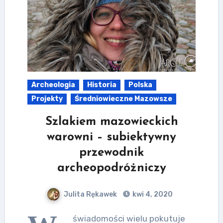
Archeologia
Historia
Polska
Projekty
Średniowieczne Mazowsze
Szlakiem mazowieckich
warowni – subiektywny
przewodnik
archeopodróżniczy
Julita Rękawek
kwi 4, 2020
świadomości wielu pokutuje