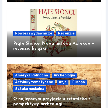
Nowości wydawnicze
Recenzje
Piąte Słońce. Nowa historia Azteków –
recenzja książki
Ameryka Północna
Archeologia
Artykuły tematyczne
Azja
Europa
Sztuka naskalna
O najlepszym przyjacielu człowieka z
perspektywy archeologii