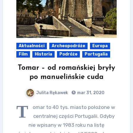
Aktualności
Archeopodróże
Europa
Film
Historia
Podróże
Portugalia
Tomar – od romańskiej bryły
po manuelińskie cuda
Julita Rękawek
mar 31, 2020
T
omar to 40 tys. miasto położone w
centralnej części Portugalii. Gdyby
nie wpisany w 1983 roku na listę