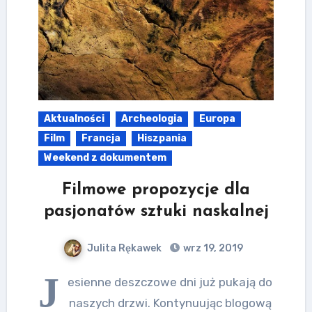
Aktualności
Archeologia
Europa
Film
Francja
Hiszpania
Weekend z dokumentem
Filmowe propozycje dla
pasjonatów sztuki naskalnej
Julita Rękawek
wrz 19, 2019
J
esienne deszczowe dni już pukają do
naszych drzwi. Kontynuując blogową