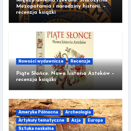
Między dwiema rzekami. Starożytna
Mezopotamia i narodziny historii. –
recenzja książki
Nowości wydawnicze
Recenzje
Piąte Słońce. Nowa historia Azteków –
recenzja książki
Ameryka Północna
Archeologia
Artykuły tematyczne
Azja
Europa
Sztuka naskalna