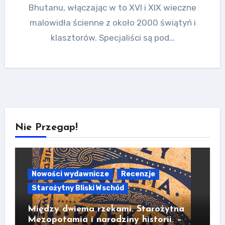
Bhutanu, włączając w to XVI i XIX wieczne
malowidła ścienne z około 2000 świątyń i
klasztorów. Specjaliści są pod…
Nie Przegap!
Nowości wydawnicze
Recenzje
Starożytny Bliski Wschód
Między dwiema rzekami. Starożytna
Mezopotamia i narodziny historii. –