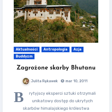
Aktualności
Antropologia
Azja
Buddyzm
Zagrożone skarby Bhutanu
Julita Rękawek
mar 10, 2011
B
rytyjscy eksperci sztuki otrzymali
unikatowy dostęp do ukrytych
skarbów himalajskiego królestwa