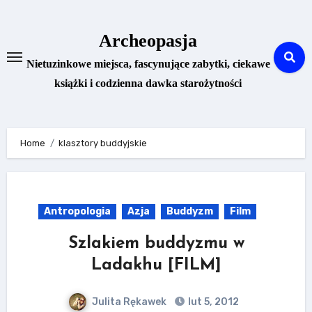
Skip
to
Archeopasja
content
Nietuzinkowe miejsca, fascynujące zabytki, ciekawe
książki i codzienna dawka starożytności
Home
klasztory buddyjskie
Antropologia
Azja
Buddyzm
Film
Szlakiem buddyzmu w
Ladakhu [FILM]
Julita Rękawek
lut 5, 2012