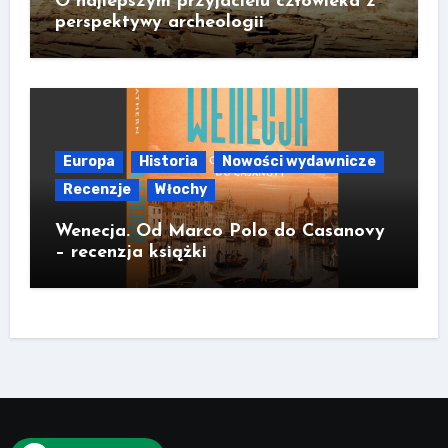
O najlepszym przyjacielu człowieka z
perspektywy archeologii
Europa
Historia
Nowości wydawnicze
Recenzje
Włochy
Wenecja. Od Marco Polo do Casanovy
– recenzja książki