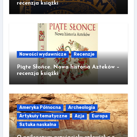
recenzja książki
Nowości wydawnicze
Recenzje
Piąte Słońce. Nowa historia Azteków –
recenzja książki
Ameryka Północna
Archeologia
Artykuły tematyczne
Azja
Europa
Sztuka naskalna