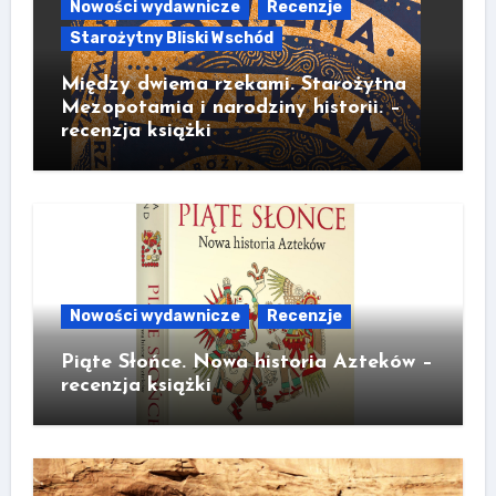
Nowości wydawnicze
Recenzje
Starożytny Bliski Wschód
Między dwiema rzekami. Starożytna
Mezopotamia i narodziny historii. –
recenzja książki
Nowości wydawnicze
Recenzje
Piąte Słońce. Nowa historia Azteków –
recenzja książki