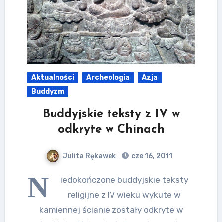
Aktualności
Archeologia
Azja
Buddyzm
Buddyjskie teksty z IV w
odkryte w Chinach
Julita Rękawek
cze 16, 2011
N
iedokończone buddyjskie teksty
religijne z IV wieku wykute w
kamiennej ścianie zostały odkryte w