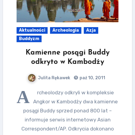
Aktualności
Archeologia
Azja
Buddyzm
Kamienne posągi Buddy
odkryto w Kambodży
Julita Rękawek
paź 10, 2011
A
rcheolodzy odkryli w kompleksie
Angkor w Kambodży dwa kamienne
posągi Buddy sprzed ponad 800 lat –
informuje serwis internetowy Asian
Correspondent/AP. Odkrycia dokonano