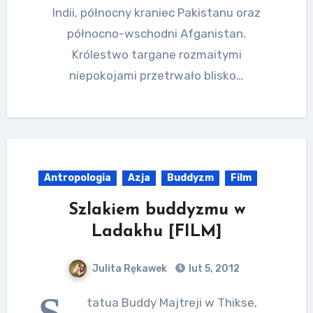
Indii, północny kraniec Pakistanu oraz
północno-wschodni Afganistan.
Królestwo targane rozmaitymi
niepokojami przetrwało blisko…
Antropologia
Azja
Buddyzm
Film
Szlakiem buddyzmu w
Ladakhu [FILM]
Julita Rękawek
lut 5, 2012
S
tatua Buddy Majtreji w Thikse,