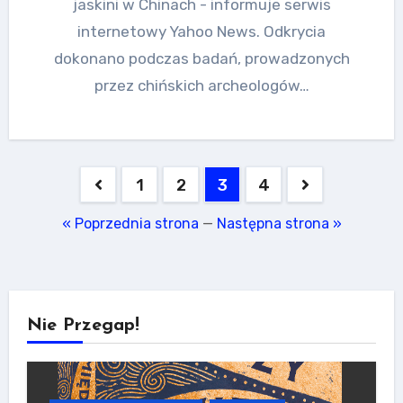
jaskini w Chinach - informuje serwis
internetowy Yahoo News. Odkrycia
dokonano podczas badań, prowadzonych
przez chińskich archeologów…
Stronicowanie
1
2
3
4
wpisów
« Poprzednia strona
—
Następna strona »
Nie Przegap!