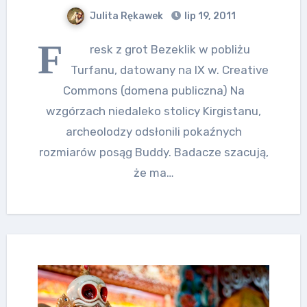
Julita Rękawek
lip 19, 2011
F
resk z grot Bezeklik w pobliżu
Turfanu, datowany na IX w. Creative
Commons (domena publiczna) Na
wzgórzach niedaleko stolicy Kirgistanu,
archeolodzy odsłonili pokaźnych
rozmiarów posąg Buddy. Badacze szacują,
że ma…