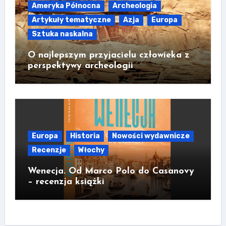
Ameryka Północna
Archeologia
Artykuły tematyczne
Azja
Europa
Sztuka naskalna
O najlepszym przyjacielu człowieka z
perspektywy archeologii
Europa
Historia
Nowości wydawnicze
Recenzje
Włochy
Wenecja. Od Marco Polo do Casanovy
– recenzja książki