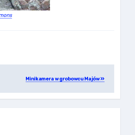
mmons
Minikamera w grobowcu Majów