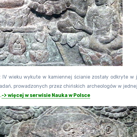
 z IV wieku wykute w kamiennej ścianie zostały odkryte w 
dań, prowadzonych przez chińskich archeologów w jednej 
.
.
-> więcej w serwisie Nauka w Polsce