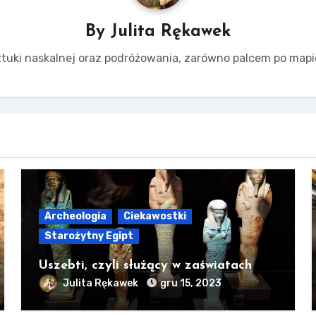
By
Julita Rękawek
tuki naskalnej oraz podróżowania, zarówno palcem po mapie,
Archeologia
Ciekawostki
Starożytny Egipt
Uszebti, czyli służący w zaświatach
Julita Rękawek
gru 15, 2023