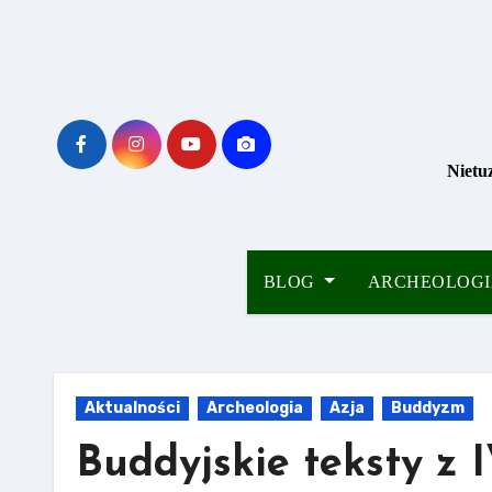
Skip
to
content
Nietu
BLOG
ARCHEOLOG
Aktualności
Archeologia
Azja
Buddyzm
Buddyjskie teksty z 