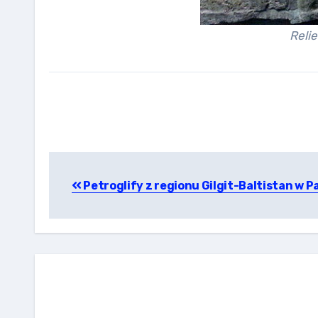
Relie
Nawigacja
Petroglify z regionu Gilgit-Baltistan w P
wpisu