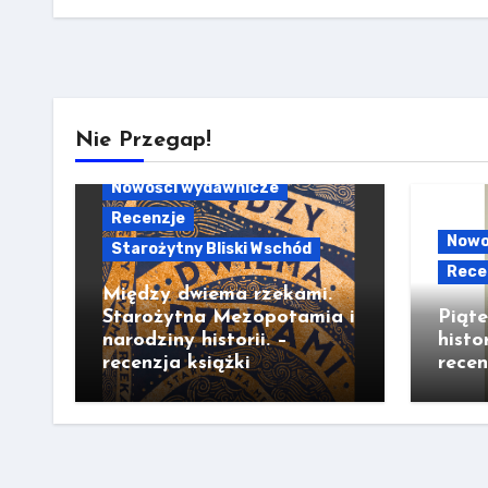
Nie Przegap!
Nowości wydawnicze
Recenzje
Nowo
Starożytny Bliski Wschód
Rece
Między dwiema rzekami.
Starożytna Mezopotamia i
Piąt
narodziny historii. –
histo
recenzja książki
recen