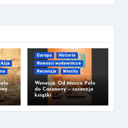
Europa
Historia
Azja
Nowości wydawnicze
lna
Recenzje
Włochy
ielu
Wenecja. Od Marco Polo
ywy
do Casanovy – recenzja
książki