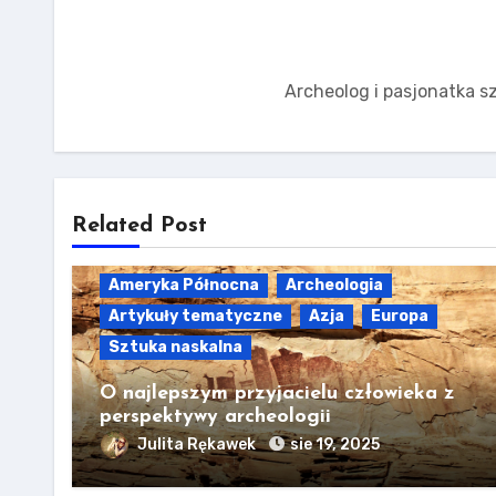
Archeolog i pasjonatka sz
Related Post
Ameryka Północna
Archeologia
Artykuły tematyczne
Azja
Europa
Sztuka naskalna
O najlepszym przyjacielu człowieka z
perspektywy archeologii
Julita Rękawek
sie 19, 2025