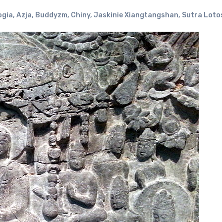
ogia
,
Azja
,
Buddyzm
,
Chiny
,
Jaskinie Xiangtangshan
,
Sutra Loto