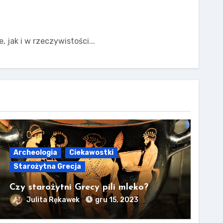
 jak i w rzeczywistości...
Archeologia
Ciekawostki
Starożytna Grecja
Czy starożytni Grecy pili mleko?
Julita Rękawek
gru 15, 2023