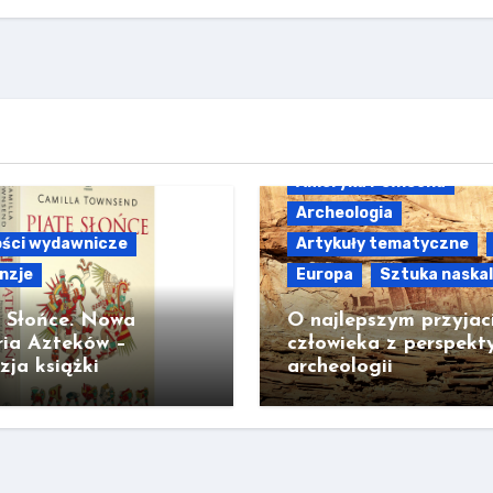
Ameryka Północna
Archeologia
ści wydawnicze
Artykuły tematyczne
nzje
Europa
Sztuka naska
e Słońce. Nowa
O najlepszym przyjac
ria Azteków –
człowieka z perspekt
zja książki
archeologii