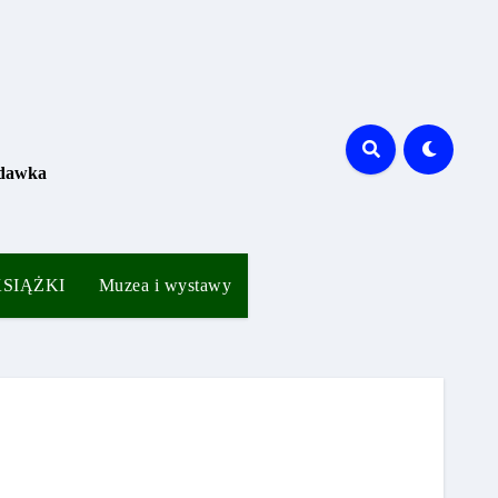
 dawka
 KSIĄŻKI
Muzea i wystawy