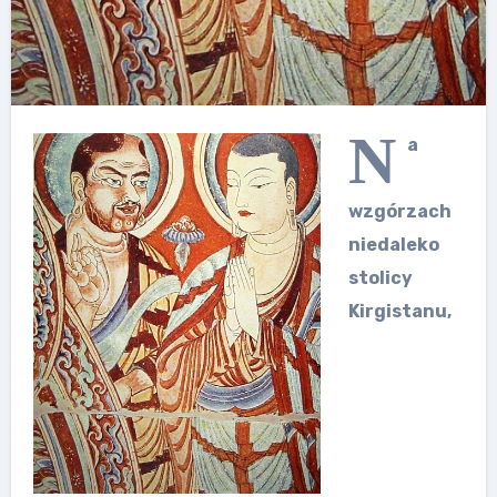
N
a
wzgórzach
niedaleko
stolicy
Kirgistanu,