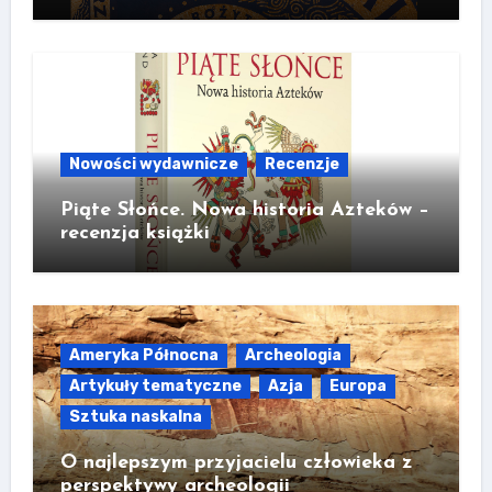
Nowości wydawnicze
Recenzje
Piąte Słońce. Nowa historia Azteków –
recenzja książki
Ameryka Północna
Archeologia
Artykuły tematyczne
Azja
Europa
Sztuka naskalna
O najlepszym przyjacielu człowieka z
perspektywy archeologii