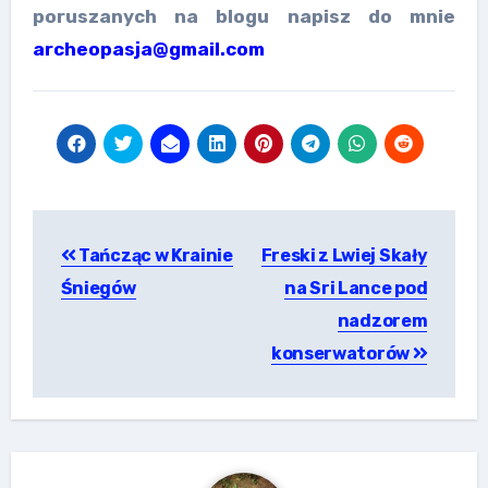
poruszanych na blogu napisz do mnie
archeopasja@gmail.com
Nawigacja
Tańcząc w Krainie
Freski z Lwiej Skały
wpisu
Śniegów
na Sri Lance pod
nadzorem
konserwatorów