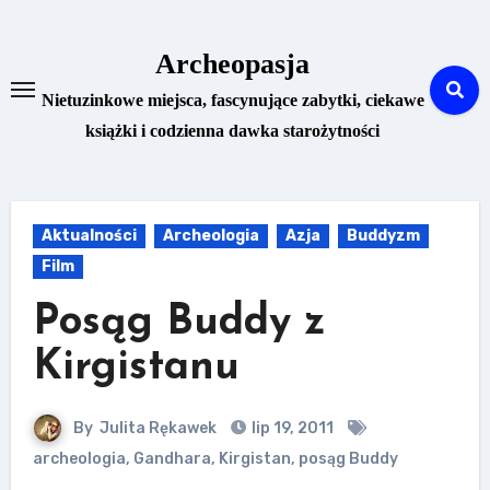
Skip
to
Archeopasja
content
Nietuzinkowe miejsca, fascynujące zabytki, ciekawe
książki i codzienna dawka starożytności
Aktualności
Archeologia
Azja
Buddyzm
Film
Posąg Buddy z
Kirgistanu
By
Julita Rękawek
lip 19, 2011
archeologia
,
Gandhara
,
Kirgistan
,
posąg Buddy