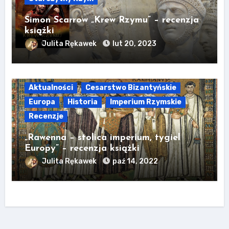
Simon Scarrow „Krew Rzymu” – recenzja
książki
Julita Rękawek
lut 20, 2023
Aktualności
Cesarstwo Bizantyńskie
Europa
Historia
Imperium Rzymskie
Recenzje
„Rawenna – stolica imperium, tygiel
Europy” – recenzja książki
Julita Rękawek
paź 14, 2022