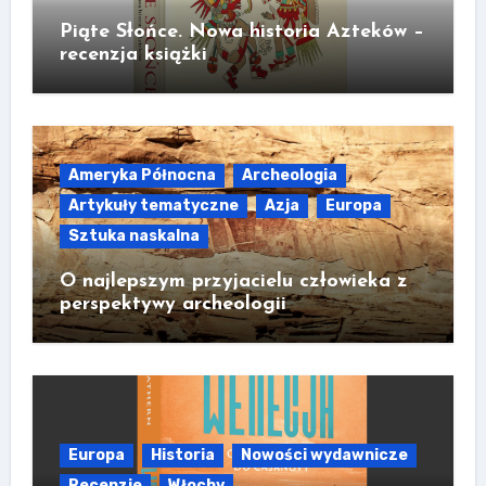
Piąte Słońce. Nowa historia Azteków –
recenzja książki
Ameryka Północna
Archeologia
Artykuły tematyczne
Azja
Europa
Sztuka naskalna
O najlepszym przyjacielu człowieka z
perspektywy archeologii
Europa
Historia
Nowości wydawnicze
Recenzje
Włochy