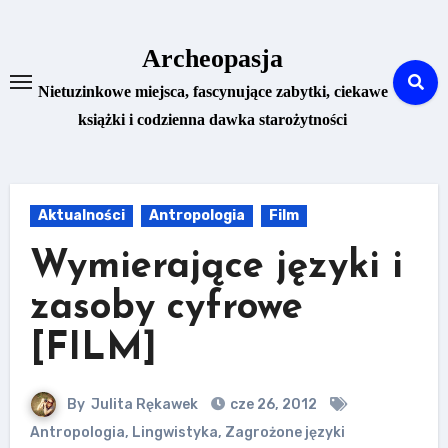
Skip
to
Archeopasja
content
Nietuzinkowe miejsca, fascynujące zabytki, ciekawe
książki i codzienna dawka starożytności
Aktualności
Antropologia
Film
Wymierające języki i
zasoby cyfrowe
[FILM]
By
Julita Rękawek
cze 26, 2012
Antropologia
,
Lingwistyka
,
Zagrożone języki