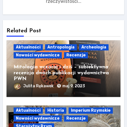
rzeczywistości...
Related Post
Aktualności
Antropologia
Archeologia
Nowości wydawnicze
Recenzje
Mitologia wczoraj i dziś – subiektywna
recenzja dwóch publikacji wydawnictwa
PWN
Julita Rękawek
maj 9, 2023
Aktualności
Historia
Imperium Rzymskie
Nowości wydawnicze
Recenzje
Starożytny Rzym