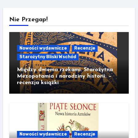
Nie Przegap!
Nowości wydawnicze
Recenzje
Starożytny Bliski Wschód
Między dwiema rzekami. Starożytna
Mezopotamia i narodziny historii. –
recenzja książki
Nowości wydawnicze
Recenzje