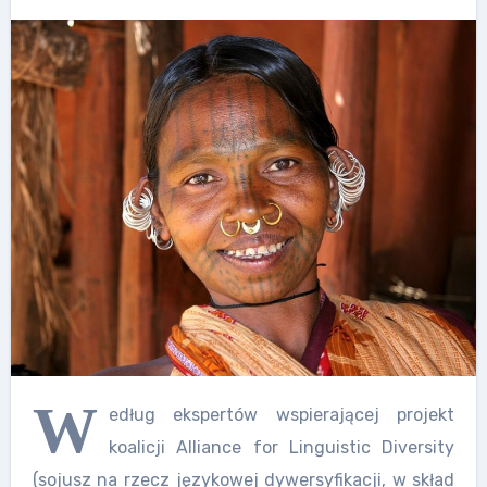
W
edług ekspertów wspierającej projekt
koalicji Alliance for Linguistic Diversity
(sojusz na rzecz językowej dywersyfikacji, w skład