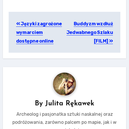
Nawigacja
Języki zagrożone
Buddyzm wzdłuż
wpisu
wymarciem
Jedwabnego Szlaku
dostępne online
[FILM]
By
Julita Rękawek
Archeolog i pasjonatka sztuki naskalnej oraz
podróżowania, zarówno palcem po mapie, jak i w