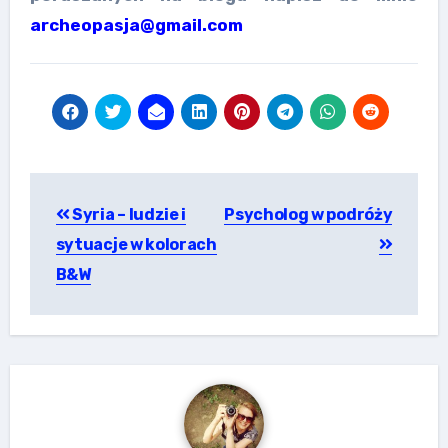
archeopasja@gmail.com
Nawigacja
Syria – ludzie i
Psycholog w podróży
wpisu
sytuacje w kolorach
B&W