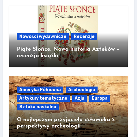
Nowości wydawnicze
Recenzje
Piąte Słońce. Nowa historia Azteków –
recenzja książki
Ameryka Północna
Archeologia
Artykuły tematyczne
Azja
Europa
Sztuka naskalna
O najlepszym przyjacielu człowieka z
perspektywy archeologii