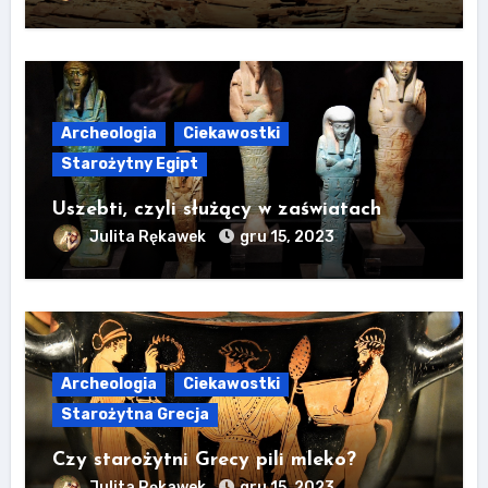
Archeologia
Ciekawostki
Starożytny Egipt
Uszebti, czyli służący w zaświatach
Julita Rękawek
gru 15, 2023
Archeologia
Ciekawostki
Starożytna Grecja
Czy starożytni Grecy pili mleko?
Julita Rękawek
gru 15, 2023