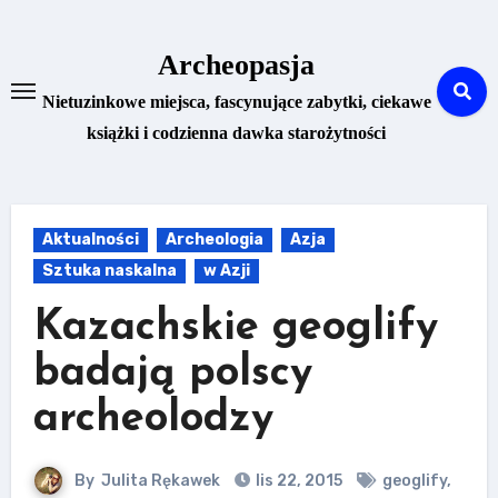
Skip
to
Archeopasja
content
Nietuzinkowe miejsca, fascynujące zabytki, ciekawe
książki i codzienna dawka starożytności
Aktualności
Archeologia
Azja
Sztuka naskalna
w Azji
Kazachskie geoglify
badają polscy
archeolodzy
By
Julita Rękawek
lis 22, 2015
geoglify
,