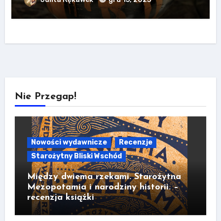
Nie Przegap!
Nowości wydawnicze
Recenzje
Starożytny Bliski Wschód
Między dwiema rzekami. Starożytna
Mezopotamia i narodziny historii. –
recenzja książki