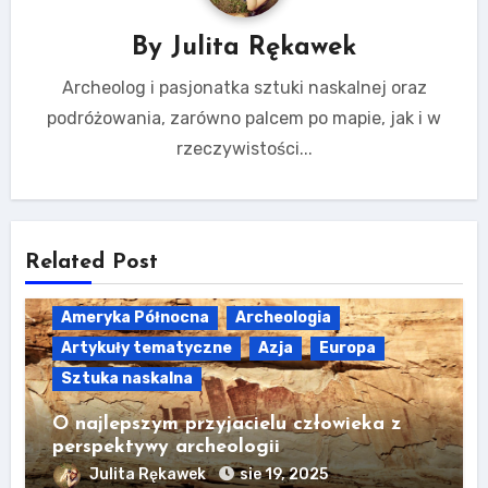
By
Julita Rękawek
Archeolog i pasjonatka sztuki naskalnej oraz
podróżowania, zarówno palcem po mapie, jak i w
rzeczywistości...
Related Post
Ameryka Północna
Archeologia
Artykuły tematyczne
Azja
Europa
Sztuka naskalna
O najlepszym przyjacielu człowieka z
perspektywy archeologii
Julita Rękawek
sie 19, 2025