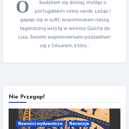
O
budziłam się dzisiaj, myśląc o
portugalskim vinho verde. Leżąc i
gapiąc się w sufit, wspominałam naszą
tegoroczną wizytę w winnicy Quinta da
Lixa. Swoimi wspomnieniami podzieliłam
się z Césarem, który…
Nie Przegap!
Nowości wydawnicze
Recenzje