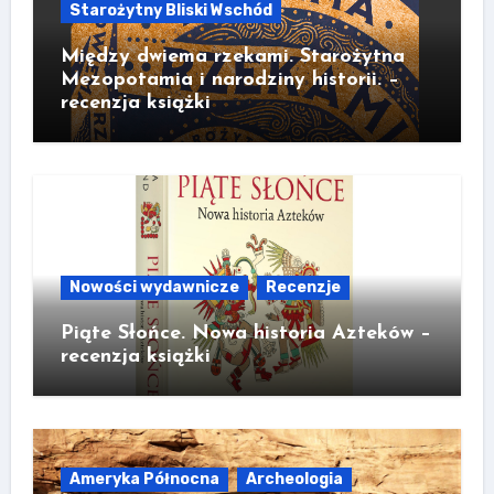
Starożytny Bliski Wschód
Między dwiema rzekami. Starożytna
Mezopotamia i narodziny historii. –
recenzja książki
Nowości wydawnicze
Recenzje
Piąte Słońce. Nowa historia Azteków –
recenzja książki
Ameryka Północna
Archeologia