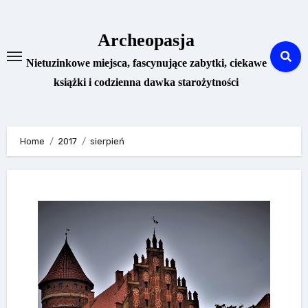
Skip
to
Archeopasja
content
Nietuzinkowe miejsca, fascynujące zabytki, ciekawe
książki i codzienna dawka starożytności
Home
2017
sierpień