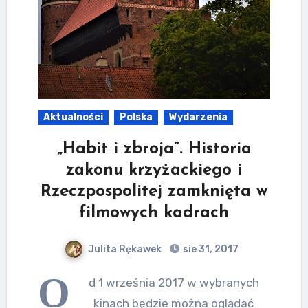
Aktualności
Polska
Wydarzenia
„Habit i zbroja”. Historia
zakonu krzyżackiego i
Rzeczpospolitej zamknięta w
filmowych kadrach
Julita Rękawek
sie 31, 2017
O
d 1 września 2017 w wybranych
kinach będzie można oglądać