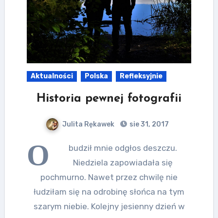
Aktualności
Polska
Refleksyjnie
Historia pewnej fotografii
Julita Rękawek
sie 31, 2017
O
budził mnie odgłos deszczu.
Niedziela zapowiadała się
pochmurno. Nawet przez chwilę nie
łudziłam się na odrobinę słońca na tym
szarym niebie. Kolejny jesienny dzień w