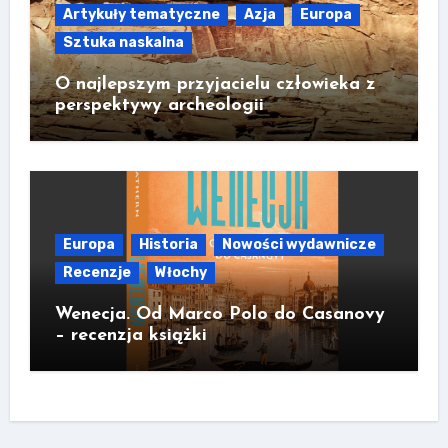
Artykuły tematyczne
Azja
Europa
Sztuka naskalna
O najlepszym przyjacielu człowieka z
perspektywy archeologii
Europa
Historia
Nowości wydawnicze
Recenzje
Włochy
Wenecja. Od Marco Polo do Casanovy
– recenzja książki