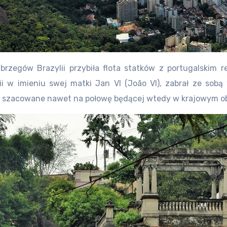
zegów Brazylii przybiła flota statków z portugalskim r
i w imieniu swej matki Jan VI (João VI), zabrał ze sob
dzy, szacowane nawet na połowę będącej wtedy w krajowym o