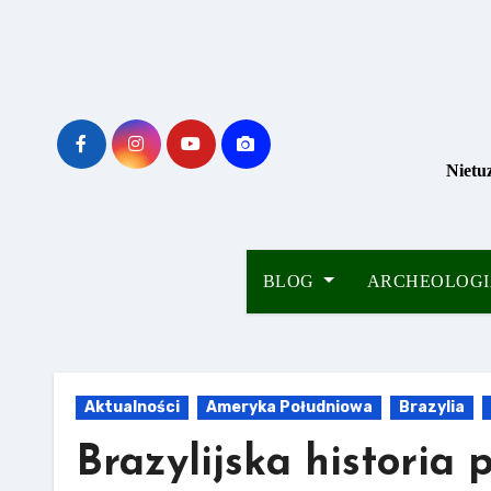
Skip
to
content
Nietu
BLOG
ARCHEOLOG
Aktualności
Ameryka Południowa
Brazylia
Brazylijska historia p