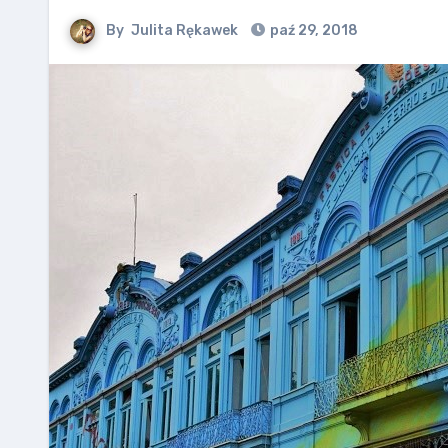
By
Julita Rękawek
paź 29, 2018