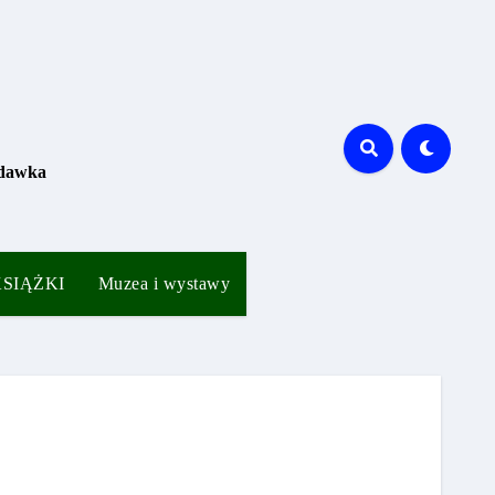
 dawka
 KSIĄŻKI
Muzea i wystawy