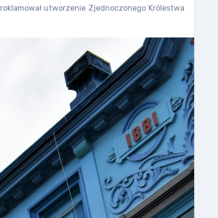
I proklamował utworzenie Zjednoczonego Królestwa