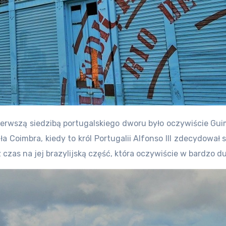
 Pierwszą siedzibą portugalskiego dworu było oczywiście Gu
 Coimbra, kiedy to król Portugalii Alfonso III zdecydował si
 czas na jej brazylijs
ką część, która oczywiście w bardzo d