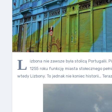
L
izbona nie zawsze była stolicą Portugalii.
1255 roku funkcję miasta stołecznego pełniła
wtedy Lizbony.
To jednak nie koniec historii… Teraz