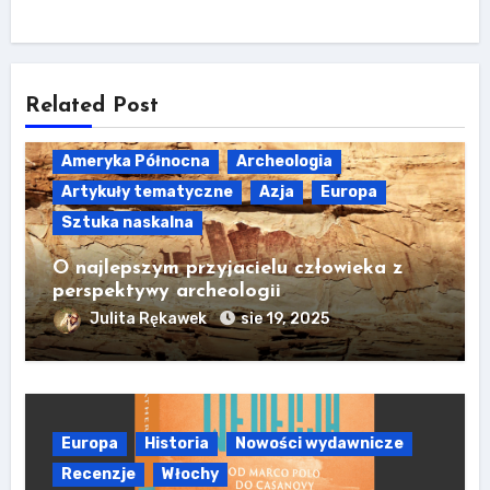
Related Post
Ameryka Północna
Archeologia
Artykuły tematyczne
Azja
Europa
Sztuka naskalna
O najlepszym przyjacielu człowieka z
perspektywy archeologii
Julita Rękawek
sie 19, 2025
Europa
Historia
Nowości wydawnicze
Recenzje
Włochy