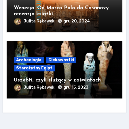
Wenecja. Od Marco Polo do Casanovy –
recenzja książki
Julita Rękawek
gru 20, 2024
Archeologia
Ciekawostki
Starożytny Egipt
Uszebti, czyli służący w zaświatach
Julita Rękawek
gru 15, 2023