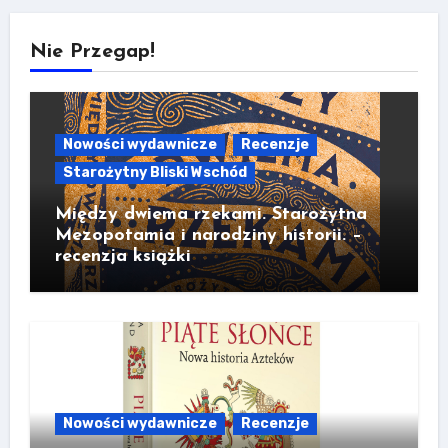
Nie Przegap!
Nowości wydawnicze
Recenzje
Starożytny Bliski Wschód
Między dwiema rzekami. Starożytna
Mezopotamia i narodziny historii. –
recenzja książki
Nowości wydawnicze
Recenzje