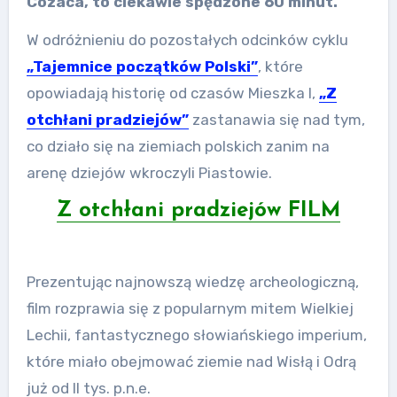
Cozaca, to ciekawie spędzone 60 minut.
W odróżnieniu do pozostałych odcinków cyklu
„Tajemnice początków Polski”
, które
opowiadają historię od czasów Mieszka I,
„Z
otchłani pradziejów”
zastanawia się nad tym,
co działo się na ziemiach polskich zanim na
arenę dziejów wkroczyli Piastowie.
Z otchłani pradziejów FILM
Prezentując najnowszą wiedzę archeologiczną,
film rozprawia się z popularnym mitem Wielkiej
Lechii, fantastycznego słowiańskiego imperium,
które miało obejmować ziemie nad Wisłą i Odrą
już od II tys. p.n.e.