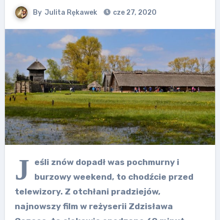
By
Julita Rękawek
cze 27, 2020
J
eśli znów dopadł was pochmurny i
burzowy weekend, to chodźcie przed
telewizory. Z otchłani pradziejów,
najnowszy film w reżyserii Zdzisława