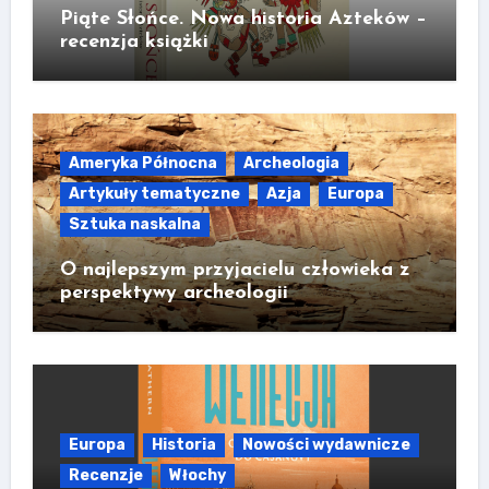
Piąte Słońce. Nowa historia Azteków –
recenzja książki
Ameryka Północna
Archeologia
Artykuły tematyczne
Azja
Europa
Sztuka naskalna
O najlepszym przyjacielu człowieka z
perspektywy archeologii
Europa
Historia
Nowości wydawnicze
Recenzje
Włochy