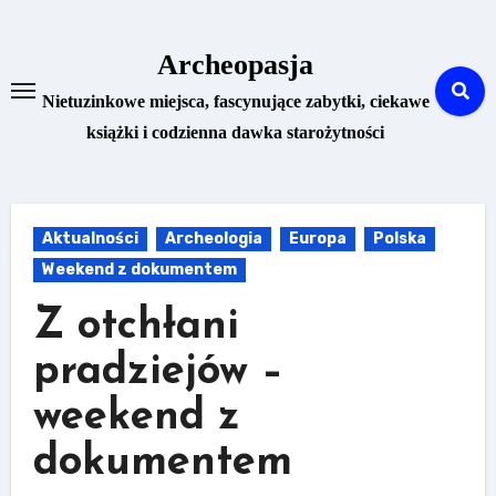
Skip
to
Archeopasja
content
Nietuzinkowe miejsca, fascynujące zabytki, ciekawe
książki i codzienna dawka starożytności
Aktualności
Archeologia
Europa
Polska
Weekend z dokumentem
Z otchłani
pradziejów –
weekend z
dokumentem