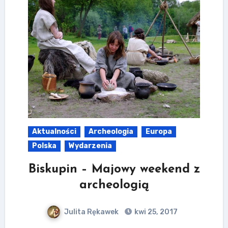
Aktualności
Archeologia
Europa
Polska
Wydarzenia
Biskupin – Majowy weekend z
archeologią
Julita Rękawek
kwi 25, 2017