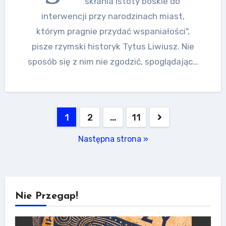
skłania istoty boskie do
interwencji przy narodzinach miast,
którym pragnie przydać wspaniałości",
pisze rzymski historyk Tytus Liwiusz. Nie
sposób się z nim nie zgodzić, spoglądając…
Stronicowanie
1
2
…
11
wpisów
Następna strona »
Nie Przegap!