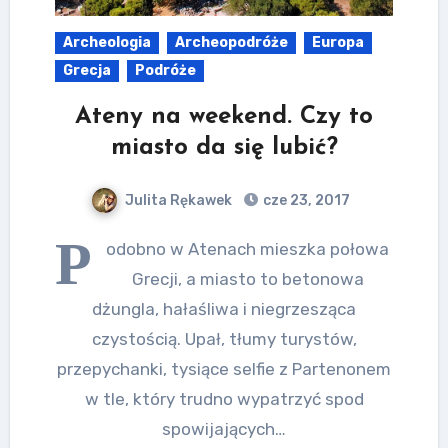
Archeologia
Archeopodróże
Europa
Grecja
Podróże
Ateny na weekend. Czy to
miasto da się lubić?
Julita Rękawek
cze 23, 2017
P
odobno w Atenach mieszka połowa
Grecji, a miasto to betonowa
dżungla, hałaśliwa i niegrzesząca
czystością. Upał, tłumy turystów,
przepychanki, tysiące selfie z Partenonem
w tle, który trudno wypatrzyć spod
spowijających…