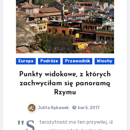
Europa
Podróże
Przewodnik
Włochy
Punkty widokowe, z których
zachwyciłam się panoramą
Rzymu
Julita Rękawek
kwi 5, 2017
"S
tarożytność ma ten przywilej, iż