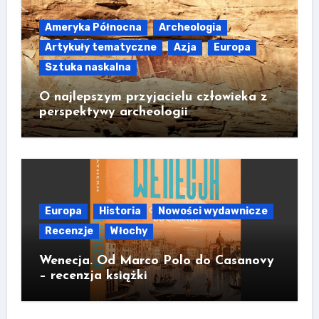
Ameryka Północna
Archeologia
Artykuły tematyczne
Azja
Europa
Sztuka naskalna
O najlepszym przyjacielu człowieka z
perspektywy archeologii
Europa
Historia
Nowości wydawnicze
Recenzje
Włochy
Wenecja. Od Marco Polo do Casanovy
– recenzja książki