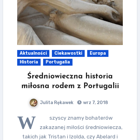
Aktualności
Ciekawostki
Europa
Historia
Portugalia
Średniowieczna historia
miłosna rodem z Portugalii
Julita Rękawek
wrz 7, 2018
W
szyscy znamy bohaterów
zakazanej miłości średniowiecza,
takich jak Tristan i Izolda, czy Abelard i