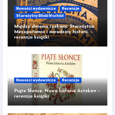
Nowości wydawnicze
Recenzje
Starożytny Bliski Wschód
Między dwiema rzekami. Starożytna
Mezopotamia i narodziny historii. –
recenzja książki
Nowości wydawnicze
Recenzje
Piąte Słońce. Nowa historia Azteków –
recenzja książki