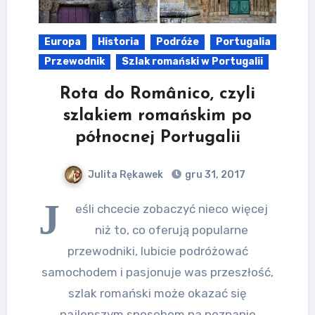
Europa
Historia
Podróże
Portugalia
Przewodnik
Szlak romański w Portugalii
Rota do Românico, czyli
szlakiem romańskim po
północnej Portugalii
Julita Rękawek
gru 31, 2017
J
eśli chcecie zobaczyć nieco więcej
niż to, co oferują popularne
przewodniki, lubicie podróżować
samochodem i pasjonuje was przeszłość,
szlak romański może okazać się
najlepszym sposobem na poznanie