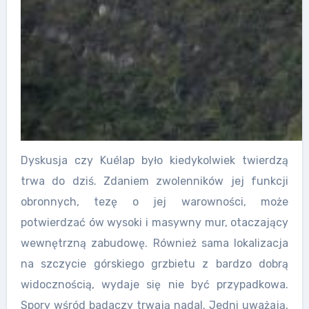
Dyskusja czy Kuélap było kiedykolwiek twierdzą
trwa do dziś. Zdaniem zwolenników jej funkcji
obronnych, tezę o jej warowności, może
potwierdzać ów wysoki i masywny mur, otaczający
wewnętrzną zabudowę. Również sama lokalizacja
na szczycie górskiego grzbietu z bardzo dobrą
widocznością, wydaje się nie być przypadkowa.
Spory wśród badaczy trwają nadal. Jedni uważają,