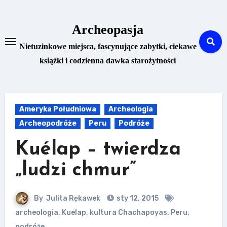
Skip
to
Archeopasja
content
Nietuzinkowe miejsca, fascynujące zabytki, ciekawe
książki i codzienna dawka starożytności
Ameryka Południowa
Archeologia
Archeopodróże
Peru
Podróże
Kuélap – twierdza
„ludzi chmur”
By
Julita Rękawek
sty 12, 2015
archeologia
,
Kuelap
,
kultura Chachapoyas
,
Peru
,
podróże