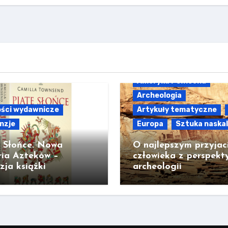
Ameryka Północna
Archeologia
ści wydawnicze
Artykuły tematyczne
nzje
Europa
Sztuka naska
e Słońce. Nowa
O najlepszym przyjac
ria Azteków –
człowieka z perspekt
zja książki
archeologii