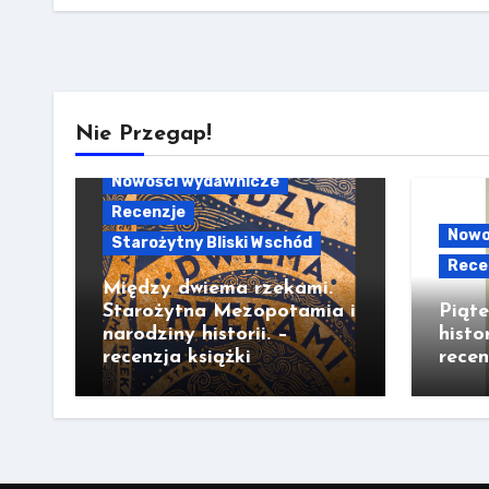
Nie Przegap!
Nowości wydawnicze
Recenzje
Nowo
Starożytny Bliski Wschód
Rece
Między dwiema rzekami.
Starożytna Mezopotamia i
Piąt
narodziny historii. –
histo
recenzja książki
recen