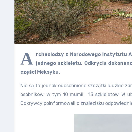
A
rcheolodzy z Narodowego Instytutu An
jednego szkieletu. Odkrycia dokonano
części Meksyku.
Nie są to jednak odosobnione szczątki ludzkie za
osobników, w tym 10 mumii i 13 szkieletów. W 
Odkrywcy poinformowali o znalezisku odpowiednie s