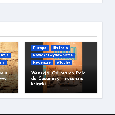
Europa
Historia
Azja
Nowości wydawnicze
lna
Recenzje
Włochy
ielu
Wenecja. Od Marco Polo
ywy
do Casanovy – recenzja
książki