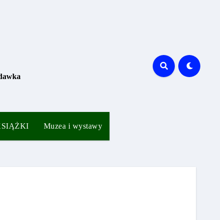
 dawka
 KSIĄŻKI
Muzea i wystawy