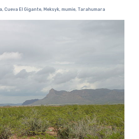
a
,
Cueva El Gigante
,
Meksyk
,
mumie
,
Tarahumara