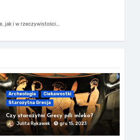
 jak i w rzeczywistości...
Archeologia
Ciekawostki
Starożytna Grecja
Czy starożytni Grecy pili mleko?
Julita Rękawek
gru 15, 2023