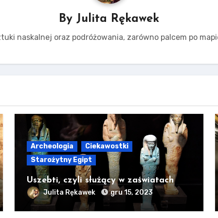
By
Julita Rękawek
tuki naskalnej oraz podróżowania, zarówno palcem po mapie,
Archeologia
Ciekawostki
Starożytny Egipt
Uszebti, czyli służący w zaświatach
Julita Rękawek
gru 15, 2023