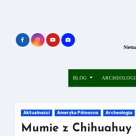
Skip
to
content
Nietu
BLOG
ARCHEOLOG
Aktualności
Ameryka Północna
Archeologia
Mumie z Chihuahuy