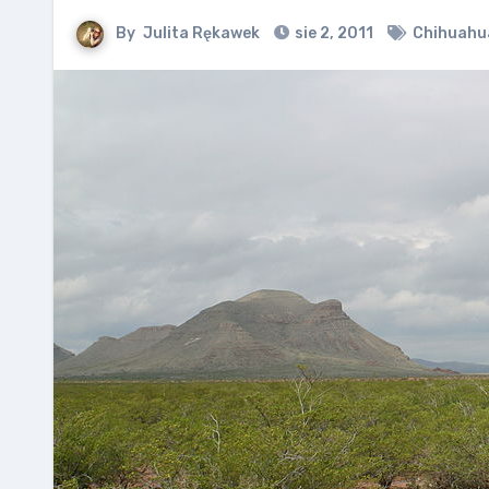
By
Julita Rękawek
sie 2, 2011
Chihuahu