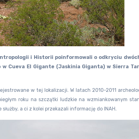
tropologii i Historii poinformowali o odkryciu dwóc
 w Cueva El Gigante (Jaskinia Giganta) w Sierra T
rejestrowane w tej lokalizacji. W latach 2010-2011 archeol
ubiegłym roku na szczątki ludzkie na wzmiankowanym stan
łużby, a ci z kolei przekazali informację do INAH.