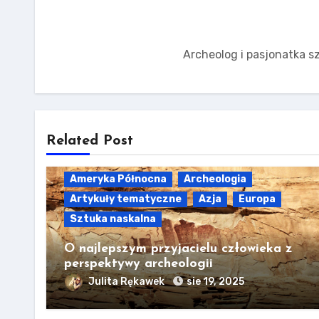
Archeolog i pasjonatka sz
Related Post
Ameryka Północna
Archeologia
Artykuły tematyczne
Azja
Europa
Sztuka naskalna
O najlepszym przyjacielu człowieka z
perspektywy archeologii
Julita Rękawek
sie 19, 2025