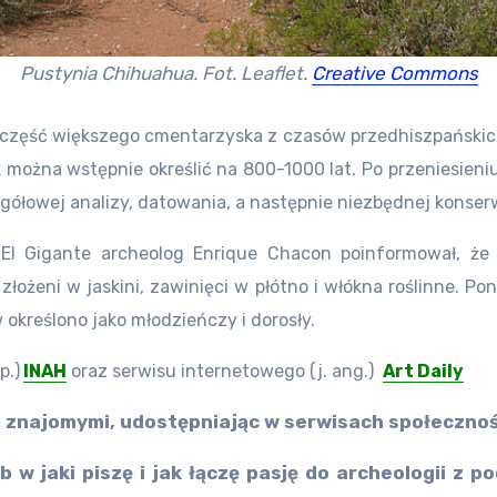
Pustynia Chihuahua. Fot. Leaflet.
Creative Commons
część większego cmentarzyska z czasów przedhiszpańskich 
ożna wstępnie określić na 800-1000 lat. Po przeniesieniu
ółowej analizy, datowania, a następnie niezbędnej konserw
El Gigante archeolog Enrique Chacon poinformował, że 
złożeni w jaskini, zawinięci w płótno i włókna roślinne.
określono jako młodzieńczy i dorosły.
p.)
INAH
oraz serwisu internetowego (j. ang.)
Art Daily
 ze znajomymi, udostępniając w serwisach społeczn
b w jaki piszę i jak łączę pasję do archeologii z 