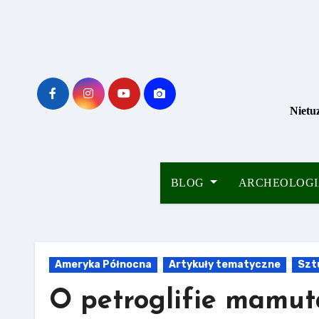
Skip
to
content
Nietu
BLOG
ARCHEOLOG
Ameryka Północna
Artykuły tematyczne
Szt
O petroglifie mamuta