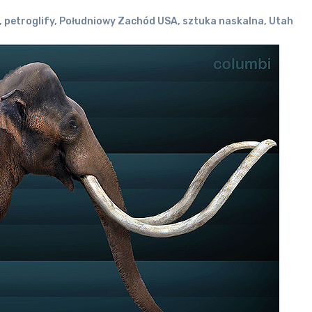
,
petroglify
,
Południowy Zachód USA
,
sztuka naskalna
,
Utah