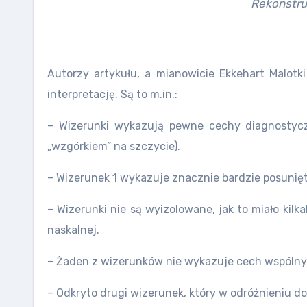
Rekonstru
Autorzy artykułu, a mianowicie Ekkehart Malotk
interpretację. Są to m.in.:
– Wizerunki wykazują pewne cechy diagnostycz
„wzgórkiem” na szczycie).
– Wizerunek 1 wykazuje znacznie bardzie posunięty
– Wizerunki nie są wyizolowane, jak to miało kil
naskalnej.
– Żaden z wizerunków nie wykazuje cech wspólnyc
– Odkryto drugi wizerunek, który w odróżnieniu d