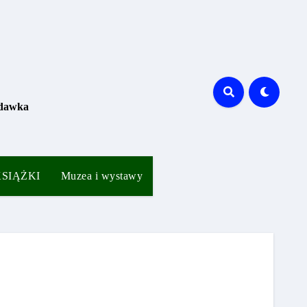
 dawka
 KSIĄŻKI
Muzea i wystawy