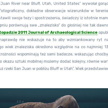
an River near Bluff, Utah, United States” wywołał gorącą
 fotograficzny, dokładne obserwacje wizerunków w tereni
tawili swoje tezy i spostrzeżenia, świadczy iż istotnie ma
opniu porównują swe „znalezisko” do głośniej nie tak d
stopadzie 2011 Journal of Archaeological Science
opubl
k naprawdę nie wskazuje na to aby wzmiankowany ryt na 
 wiek znaleziska określono względnie na co najmniej 13 
ostrożności wspominają też sami badacze, wskazując choćby
ego okazu sztuki mobilnej możemy dodać kolejny, równie wa
rzeki San Juan w pobliżu Bluff w Utah”. Wiek przedstawień u