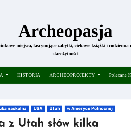
Archeopasja
zinkowe miejsca, fascynujące zabytki, ciekawe książki i codzienna
starożytności
IA
HISTORIA
ARCHEOPROJEKTY
Polecane
uka naskalna
USA
Utah
w Ameryce Północnej
 z Utah słów kilka