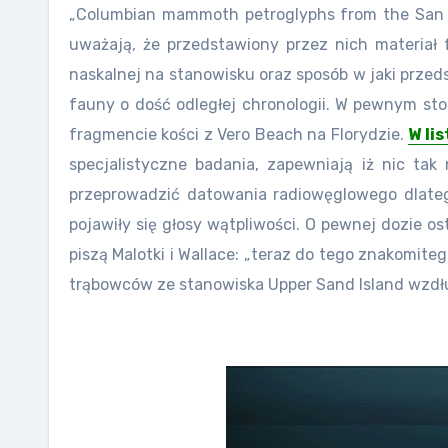
„Columbian mammoth petroglyphs from the San Ju
uważają, że przedstawiony przez nich materiał
naskalnej na stanowisku oraz sposób w jaki przeds
fauny o dość odległej chronologii. W pewnym st
fragmencie kości z Vero Beach na Florydzie.
W li
specjalistyczne badania, zapewniają iż nic ta
przeprowadzić datowania radiowęglowego dlatego
pojawiły się głosy wątpliwości. O pewnej dozie 
piszą Malotki i Wallace: „teraz do tego znakomit
trąbowców ze stanowiska Upper Sand Island wzdłuż 