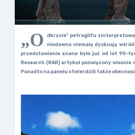
„O
dkrycie” petroglifu zinterpretowa
niedawno niemałą dyskusją wśród 
przedstawienie znane było już od lat 90-ty
Research (RAR) artykuł poświęcony właśnie 
Ponadto na panelu stwierdzili także obecnoś