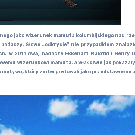
nego jako wizerunek mamuta kolumbijskiego nad rzek
badaczy. Słowo „odkrycie” nie przypadkiem znalazł
ch. W 2011 dwaj badacze Ekkehart Malotki i Henry D
owemu wizerunkowi mamuta, a właściwie jak pokazał
ć motywu, który zinterpretowali jako przedstawienie 