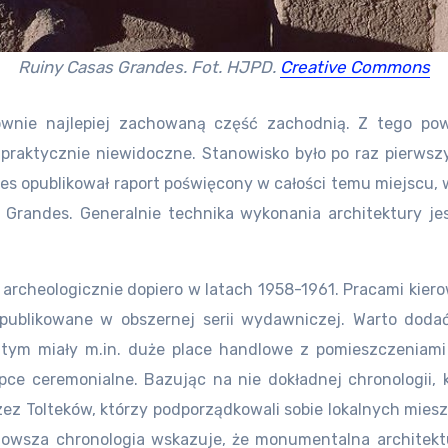
Ruiny Casas Grandes. Fot. HJPD.
Creative Commons
ównie najlepiej zachowaną część zachodnią. Z tego pow
e praktycznie niewidoczne. Stanowisko było po raz pierws
wkes opublikował raport poświęcony w całości temu miejscu
 Grandes. Generalnie technika wykonania architektury je
rcheologicznie dopiero w latach 1958-1961. Pracami kierowa
opublikowane w obszernej serii wydawniczej. Warto doda
tym miały m.in. duże place handlowe z pomieszczeniami
pce ceremonialne. Bazując na nie dokładnej chronologii, k
ez Tolteków, którzy podporządkowali sobie lokalnych mie
owsza chronologia wskazuje, że monumentalna architektur