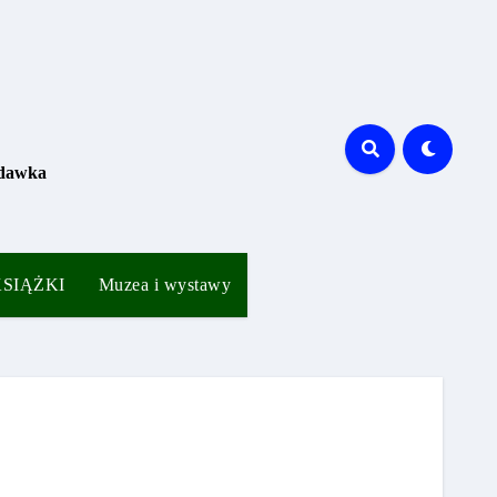
 dawka
 KSIĄŻKI
Muzea i wystawy