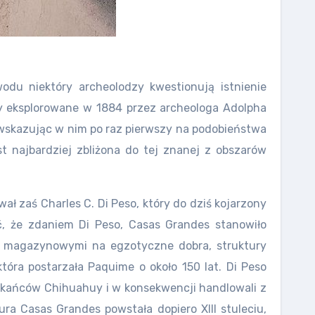
odu niektóry archeolodzy kwestionują istnienie
zy eksplorowane w 1884 przez archeologa Adolpha
, wskazując w nim po raz pierwszy na podobieństwa
st najbardziej zbliżona do tej znanej z obszarów
ł zaś Charles C. Di Peso, który do dziś kojarzony
ć, że zdaniem Di Peso, Casas Grandes stanowiło
 magazynowymi na egzotyczne dobra, struktury
tóra postarzała Paquime o około 150 lat. Di Peso
szkańców Chihuahuy i w konsekwencji handlowali z
a Casas Grandes powstała dopiero XIII stuleciu,