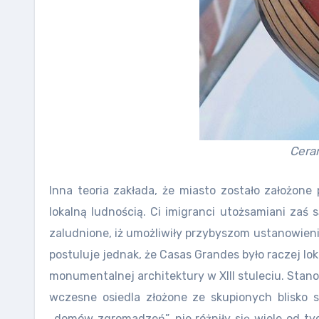
Ceram
Inna teoria zakłada, że miasto zostało założon
lokalną ludnością. Ci imigranci utożsamiani zaś 
zaludnione, iż umożliwiły przybyszom ustanowien
postuluje jednak, że Casas Grandes było raczej lo
monumentalnej architektury w XIII stuleciu. Stano
wczesne osiedla złożone ze skupionych blisko s
„domów zgromadzeń”, nie różniły się wiele od t