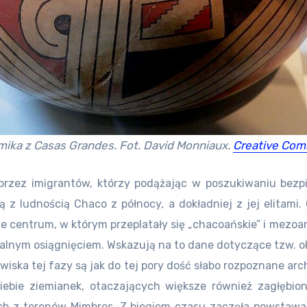
ika z Casas Grandes. Fot. David Monniaux.
Creative Co
e przez imigrantów, którzy podążając w poszukiwaniu bez
są z ludnością Chaco z północy, a dokładniej z jej elitami
ie centrum, w którym przeplatały się „chacoańskie” i mezo
kalnym osiągnięciem. Wskazują na to dane dotyczące tzw. ok
wiska tej fazy są jak do tej pory dość słabo rozpoznane a
iebie ziemianek, otaczających większe również zagłębio
ych z terenów Mimbres. Z biegiem czasu zaczęła powstaw