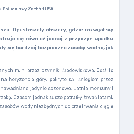
e
,
Południowy Zachód USA
za. Opustoszały obszary, gdzie rozwijał się
atruje się również jednej z przyczyn upadku
y się bardziej bezpieczne zasoby wodne, jak
anych m.in. przez czynniki środowiskowe. Jest to
 na horyzoncie góry, pokryte są śniegiem przez
zy nawadniane jedynie sezonowo. Letnie monsuny i
ekę. Czasem jednak susze potrafiły trwać latami.
ć zasobów wody niezbędnych do przetrwania ciągle