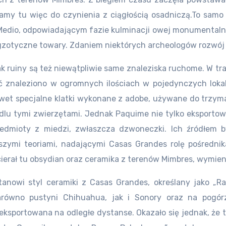
y tu więc do czynienia z ciągłością osadniczą.To samo 
edio, odpowiadającym fazie kulminacji owej monumentalne
egzotyczne towary. Zdaniem niektórych archeologów rozwój 
ak ruiny są też niewątpliwie same znaleziska ruchome. W t
ć znaleziono w ogromnych ilościach w pojedynczych loka
nawet specjalne klatki wykonane z adobe, używane do trzy
dlu tymi zwierzętami. Jednak Paquime nie tylko eksport
edmioty z miedzi, zwłaszcza dzwoneczki. Ich źródłem by
jszymi teoriami, nadającymi Casas Grandes rolę pośredni
cierał tu obsydian oraz ceramika z terenów Mimbres, wymie
tanowi styl ceramiki z Casas Grandes, określany jako „
arówno pustyni Chihuahua, jak i Sonory oraz na pogór
 eksportowana na odległe dystanse. Okazało się jednak, ż