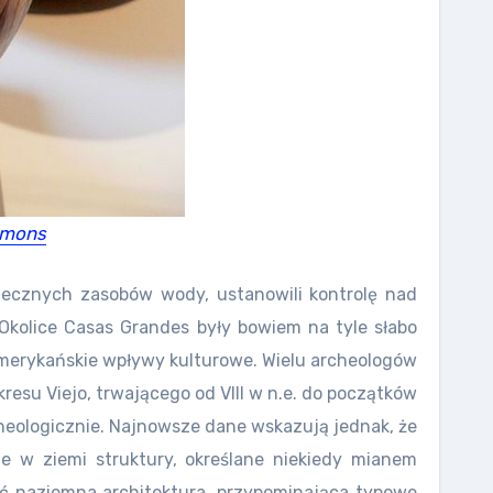
mmons
piecznych zasobów wody, ustanowili kontrolę nad
. Okolice Casas Grandes były bowiem na tyle słabo
amerykańskie wpływy kulturowe. Wielu archeologów
resu Viejo, trwającego od VIII w n.e. do początków
rcheologicznie. Najnowsze dane wskazują jednak, że
ne w ziemi struktury, określane niekiedy mianem
ać naziemna architektura, przypominająca typowe