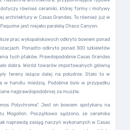
dotyczy również ceramiki, której formy i motywy
j architektury w Casas Grandes. To również już w
Paquime jest niejako paralelą Chaco Canyon.
rakcie prac wykopaliskowych odkryto bowiem ponad
lizacjach. Ponadto odkryto ponad 300 szkieletów
mania tych ptaków. Prawdopodobnie Casas Grandes
owało dobra. Wśród towarów importowanych główną
ły tereny leżące dalej na południe. Stało to w
ka w handlu miedzią. Podobnie było w przypadku
niane najprawdopodobniej za muszle.
Ramos Polychrome”. Jest on bowiem spotykany na
zu Mogollon. Początkowo sądzono, że ceramika
e tak naprawdę zasięg naczyń wykonanych w Casas