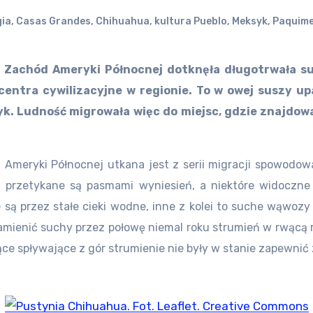
gia
,
Casas Grandes
,
Chihuahua
,
kultura Pueblo
,
Meksyk
,
Paquim
y Zachód Ameryki Północnej dotknęła długotrwała sus
entra cywilizacyjne w regionie. To w owej suszy up
. Ludność migrowała więc do miejsc, gdzie znajdował
 Ameryki Północnej utkana jest z serii migracji spowodow
 przetykane są pasmami wyniesień, a niektóre widoczne
 są przez stałe cieki wodne, inne z kolei to suche wąwo
mienić suchy przez połowę niemal roku strumień w rwącą rz
ące spływające z gór strumienie nie były w stanie zapewni