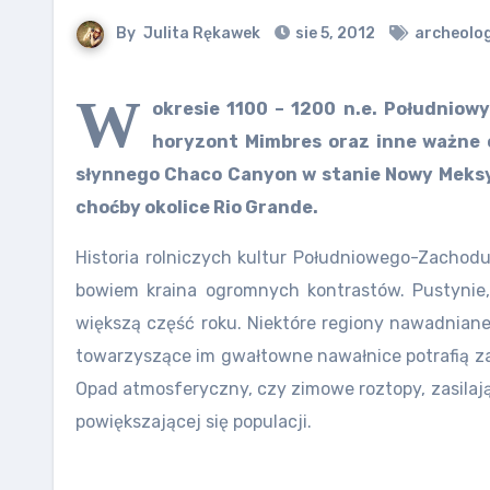
By
Julita Rękawek
sie 5, 2012
archeolo
W
okresie 1100 – 1200 n.e. Południow
horyzont Mimbres oraz inne ważne c
słynnego Chaco Canyon w stanie Nowy Meksyk
choćby okolice Rio Grande.
Historia rolniczych kultur Południowego-Zachodu
bowiem kraina ogromnych kontrastów. Pustynie,
większą część roku. Niektóre regiony nawadniane
towarzyszące im gwałtowne nawałnice potrafią za
Opad atmosferyczny, czy zimowe roztopy, zasilaj
powiększającej się populacji.