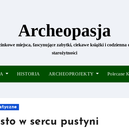
Archeopasja
zinkowe miejsca, fascynujące zabytki, ciekawe książki i codzienna
starożytności
IA
HISTORIA
ARCHEOPROJEKTY
Polecane
matyczne
sto w sercu pustyni