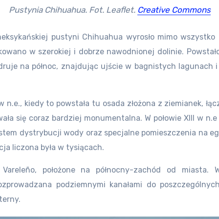
Pustynia Chihuahua. Fot. Leaflet.
Creative Commons
meksykańskiej pustyni Chihuahua wyrosło mimo wszystko 
owano w szerokiej i dobrze nawodnionej dolinie. Powstało
uje na północ, znajdując ujście w bagnistych lagunach i 
w n.e., kiedy to powstała tu osada złożona z ziemianek, ł
ła się coraz bardziej monumentalna. W połowie XIII w n.e
ystem dystrybucji wody oraz specjalne pomieszczenia na eg
ja liczona była w tysiącach.
areleño, położone na północny-zachód od miasta. W
ozprowadzana podziemnymi kanałami do poszczególnych s
terny.