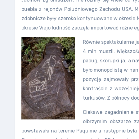
puebla z rejonów Południowego Zachodu USA. Mam
zdobnicze były szeroko kontynuowane w okresie M
okresie Viejo ludność zaczęła importować różne 
Równie spektakularne j
4 mln muszli. Większoś
papug, skorupki jaj a 
było monopolistą w han
pozycję zajmowały prz
kontraście z wcześnie
turkusów. Z północy do
Ciekawe zagadnienie s
olbrzymim obszarze z
powstawała na terenie Paquime a następnie była