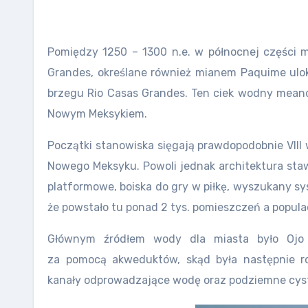
Pomiędzy 1250 – 1300 n.e. w północnej części 
Grandes, określane również mianem Paquime ulok
brzegu Rio Casas Grandes. Ten ciek wodny meandr
Nowym Meksykiem.
Początki stanowiska sięgają prawdopodobnie VIII 
Nowego Meksyku. Powoli jednak architektura stawa
platformowe, boiska do gry w piłkę, wyszukany s
że powstało tu ponad 2 tys. pomieszczeń a populac
Głównym źródłem wody dla miasta było Ojo V
za pomocą akweduktów, skąd była następnie r
kanały odprowadzające wodę oraz podziemne cys