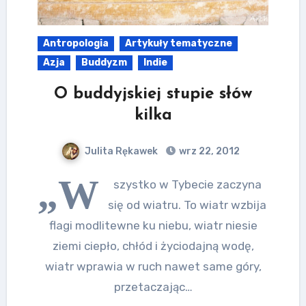
Antropologia
Artykuły tematyczne
Azja
Buddyzm
Indie
O buddyjskiej stupie słów
kilka
Julita Rękawek
wrz 22, 2012
„W
szystko w Tybecie zaczyna
się od wiatru. To wiatr wzbija
flagi modlitewne ku niebu, wiatr niesie
ziemi ciepło, chłód i życiodajną wodę,
wiatr wprawia w ruch nawet same góry,
przetaczając…