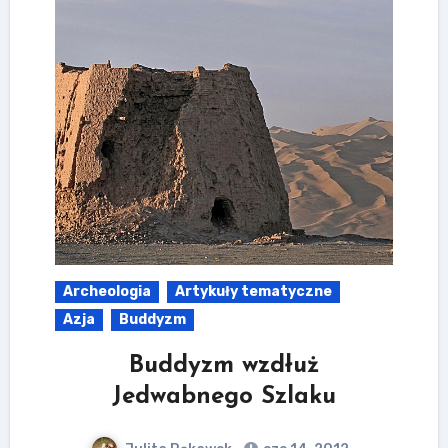
Archeologia
Artykuły tematyczne
Azja
Buddyzm
Buddyzm wzdłuż
Jedwabnego Szlaku