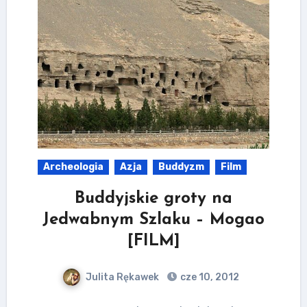
Archeologia
Azja
Buddyzm
Film
Buddyjskie groty na
Jedwabnym Szlaku – Mogao
[FILM]
Julita Rękawek
cze 10, 2012