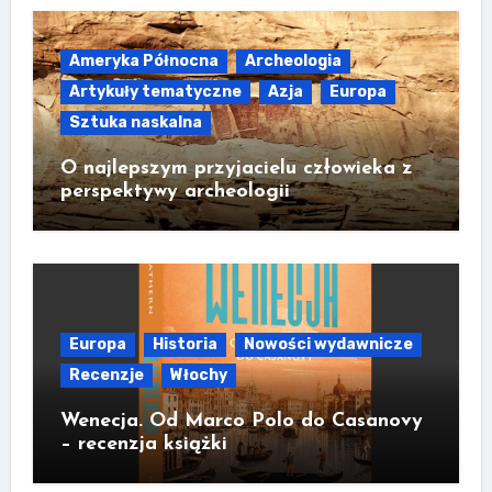
Ameryka Północna
Archeologia
Artykuły tematyczne
Azja
Europa
Sztuka naskalna
O najlepszym przyjacielu człowieka z
perspektywy archeologii
Europa
Historia
Nowości wydawnicze
Recenzje
Włochy
Wenecja. Od Marco Polo do Casanovy
– recenzja książki