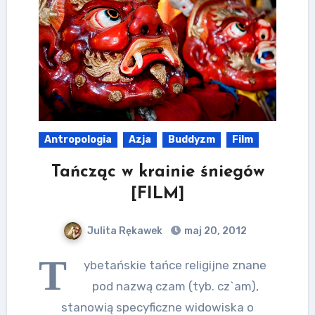
Antropologia
Azja
Buddyzm
Film
Tańcząc w krainie śniegów
[FILM]
Julita Rękawek
maj 20, 2012
T
ybetańskie tańce religijne znane
pod nazwą czam (tyb. cz`am),
stanowią specyficzne widowiska o