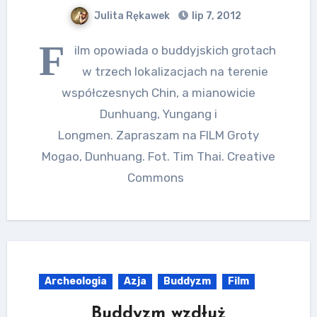
Julita Rękawek
lip 7, 2012
F
ilm opowiada o buddyjskich grotach
w trzech lokalizacjach na terenie
współczesnych Chin, a mianowicie
Dunhuang, Yungang i
Longmen. Zapraszam na FILM Groty
Mogao, Dunhuang. Fot. Tim Thai. Creative
Commons
Archeologia
Azja
Buddyzm
Film
Buddyzm wzdłuż