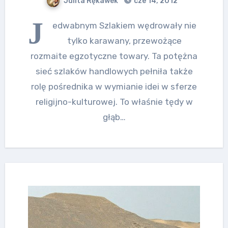
Julita Rękawek
cze 14, 2012
J
edwabnym Szlakiem wędrowały nie
tylko karawany, przewożące
rozmaite egzotyczne towary. Ta potężna
sieć szlaków handlowych pełniła także
rolę pośrednika w wymianie idei w sferze
religijno-kulturowej. To właśnie tędy w
głąb…