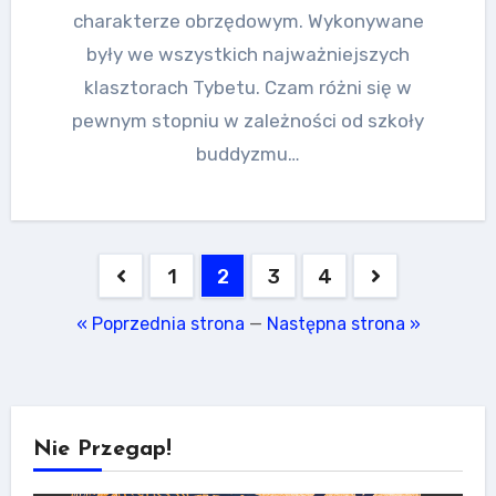
charakterze obrzędowym. Wykonywane
były we wszystkich najważniejszych
klasztorach Tybetu. Czam różni się w
pewnym stopniu w zależności od szkoły
buddyzmu…
Stronicowanie
1
2
3
4
wpisów
« Poprzednia strona
—
Następna strona »
Nie Przegap!