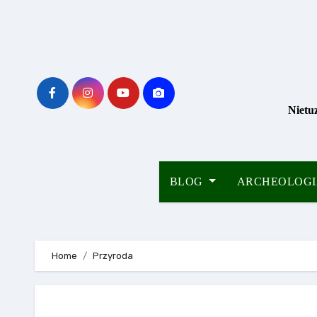
Skip
to
content
Nietu
BLOG
ARCHEOLOG
Home
Przyroda