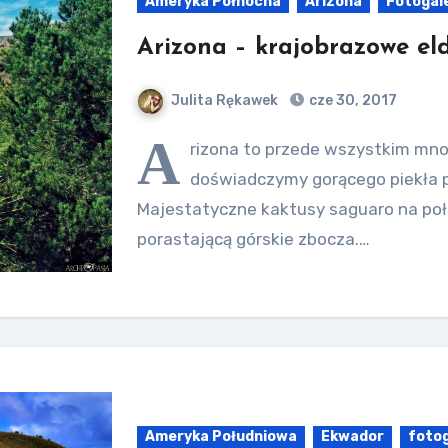
Ameryka Północna
Arizona
Fotogal
Arizona – krajobrazowe el
Julita Rękawek
cze 30, 2017
A
rizona to przede wszystkim mno
doświadczymy gorącego piekła p
Majestatyczne kaktusy saguaro na połu
porastającą górskie zbocza.…
Ameryka Południowa
Ekwador
fotog