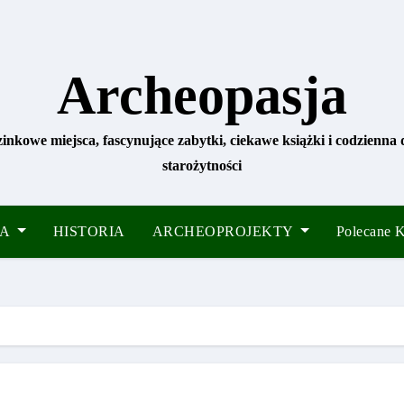
Archeopasja
zinkowe miejsca, fascynujące zabytki, ciekawe książki i codzienna
starożytności
IA
HISTORIA
ARCHEOPROJEKTY
Polecane