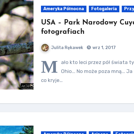
Ameryka Północna
Fotogaleria
Prz
USA – Park Narodowy Cuy
fotografiach
Julita Rękawek
wrz 1, 2017
M
ało kto leci przez pół świata 
Ohio... No może poza mną... Ja 
co kryje…