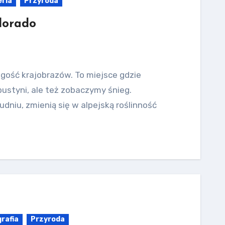
eria
Przyroda
dorado
gość krajobrazów. To miejsce gdzie
ustyni, ale też zobaczymy śnieg.
dniu, zmienią się w alpejską roślinność
rafia
Przyroda