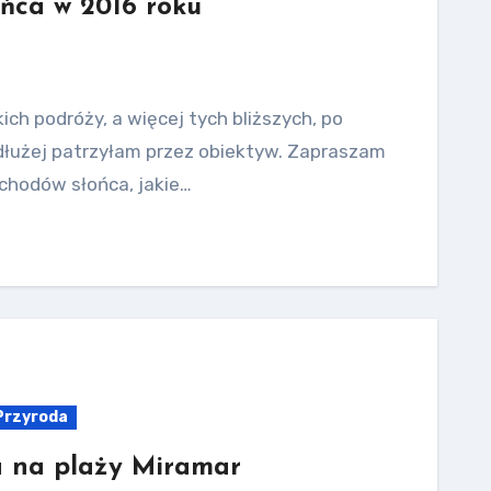
ońca w 2016 roku
ich podróży, a więcej tych bliższych, po
i dłużej patrzyłam przez obiektyw. Zapraszam
achodów słońca, jakie…
Przyroda
a na plaży Miramar