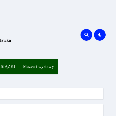
 dawka
 KSIĄŻKI
Muzea i wystawy