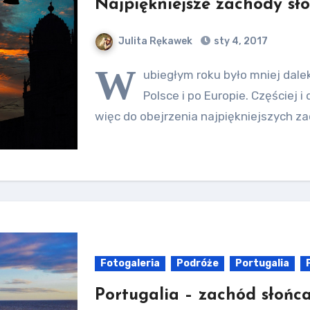
Najpiękniejsze zachody sł
Julita Rękawek
sty 4, 2017
W
ubiegłym roku było mniej dalek
Polsce i po Europie. Częściej 
więc do obejrzenia najpiękniejszych z
Fotogaleria
Podróże
Portugalia
Portugalia – zachód słońc