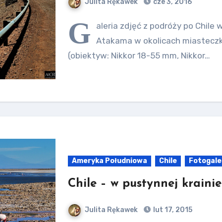
Julita Rękawek
cze 3, 2016
G
aleria zdjęć z podróży po Chile 
Atakama w okolicach miastecz
(obiektyw: Nikkor 18-55 mm, Nikkor…
Ameryka Południowa
Chile
Fotogale
Chile – w pustynnej kraini
Julita Rękawek
lut 17, 2015