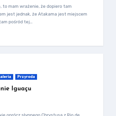
le, to mam wrażenie, że dopiero tam
em jest jednak, że Atakama jest miejscem
 tam pośród tej…
aleria
Przyroda
inie Iguaçu
wie oprócz słynnego Chrystusa z Rio de