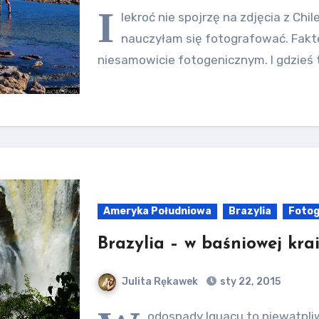
I
lekroć nie spojrzę na zdjęcia z Chi
nauczyłam się fotografować. Fakt
niesamowicie fotogenicznym. I gdzieś
Ameryka Południowa
Brazylia
Fotog
Brazylia – w baśniowej kra
Julita Rękawek
sty 22, 2015
odospady Iguaçu to niewątpli