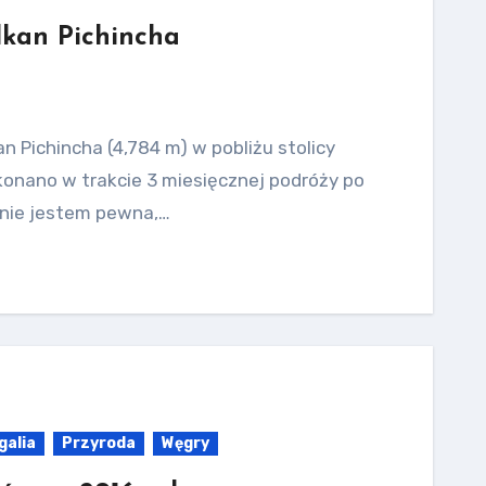
lkan Pichincha
an Pichincha (4,784 m) w pobliżu stolicy
konano w trakcie 3 miesięcznej podróży po
 nie jestem pewna,…
galia
Przyroda
Węgry