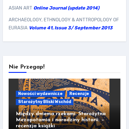
ASIAN ART
Online Journal (update 2014)
ARCHAEOLOGY, ETHNOLOGY & ANTTROPOLOGY OF
EURASIA
Volume 41, Issue 3/ September 2013
Nie Przegap!
Nowości wydawnicze
Recenzje
Starożytny Bliski Wschód
Między dwiema rzekami. Starożytna
Mezopotamia i narodziny historii. –
recenzja książki