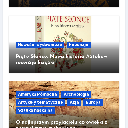
Nowości wydawnicze
Recenzje
Piąte Słońce. Nowa historia Azteków –
recenzja książki
Ameryka Północna
Archeologia
Artykuły tematyczne
Azja
Europa
Sztuka naskalna
O najlepszym przyjacielu człowieka z