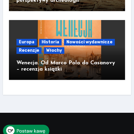
perspektywy archeologii
Europa
Historia
Nowości wydawnicze
Recenzje
Włochy
Wenecja. Od Marco Polo do Casanovy
– recenzja książki