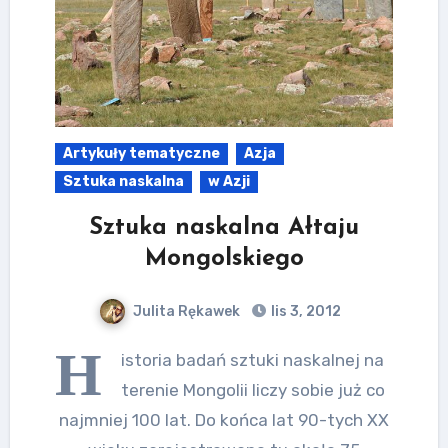
Artykuły tematyczne
Azja
Sztuka naskalna
w Azji
Sztuka naskalna Ałtaju
Mongolskiego
Julita Rękawek
lis 3, 2012
H
istoria badań sztuki naskalnej na
terenie Mongolii liczy sobie już co
najmniej 100 lat. Do końca lat 90-tych XX