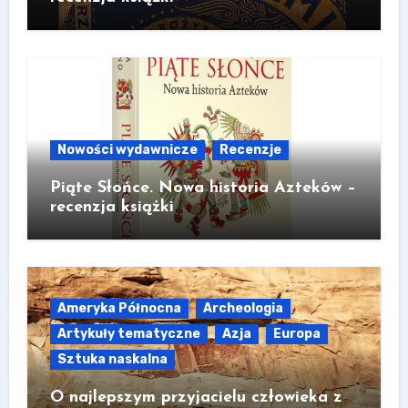
Nowości wydawnicze
Recenzje
Piąte Słońce. Nowa historia Azteków –
recenzja książki
Ameryka Północna
Archeologia
Artykuły tematyczne
Azja
Europa
Sztuka naskalna
O najlepszym przyjacielu człowieka z