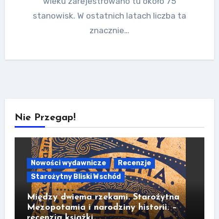
wieku zarejestrowano tu około 75
stanowisk. W ostatnich latach liczba ta
znacznie…
Nie Przegap!
Nowości wydawnicze
Recenzje
Starożytny Bliski Wschód
Między dwiema rzekami. Starożytna
Mezopotamia i narodziny historii. –
recenzja książki