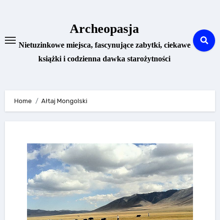
Skip
to
Archeopasja
content
Nietuzinkowe miejsca, fascynujące zabytki, ciekawe
książki i codzienna dawka starożytności
Home
Ałtaj Mongolski