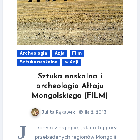
Archeologia
Azja
Film
Sztuka naskalna
w Azji
Sztuka naskalna i
archeologia Ałtaju
Mongolskiego [FILM]
Julita Rękawek
lis 2, 2013
J
ednym z najlepiej jak do tej pory
przebadanych regionów Mongolii,