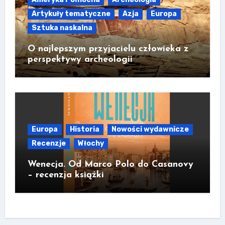
Artykuły tematyczne
Azja
Europa
Sztuka naskalna
O najlepszym przyjacielu człowieka z
perspektywy archeologii
Europa
Historia
Nowości wydawnicze
Recenzje
Włochy
Wenecja. Od Marco Polo do Casanovy
– recenzja książki