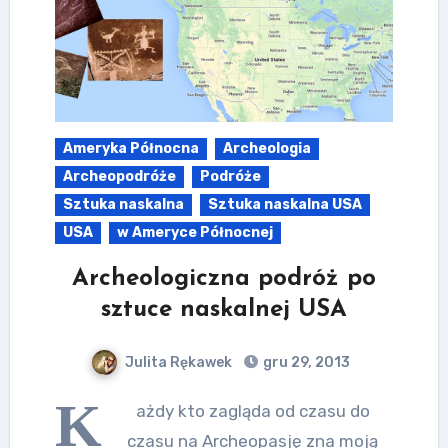
Ameryka Północna
Archeologia
Archeopodróże
Podróże
Sztuka naskalna
Sztuka naskalna USA
USA
w Ameryce Północnej
Archeologiczna podróż po
sztuce naskalnej USA
Julita Rękawek
gru 29, 2013
K
ażdy kto zagląda od czasu do
czasu na Archeopasję zna moją