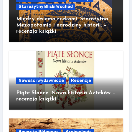
Starożytny Bliski Wschód
Między dwiema rzekami. Starożytna
Mezopotamia i narodziny historii. –
recenzja książki
Nowości wydawnicze
Recenzje
Piąte Słońce. Nowa historia Azteków –
recenzja książki
Ameryka Północna
Archeologia