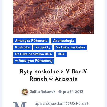
Ameryka Północna
Archeologia
Podróże
Projekty
Sztuka naskalna
Sztuka naskalna USA
USA
w Ameryce Północnej
Ryty naskalne z V-Bar-V
Ranch w Arizonie
Julita Rękawek
gru 31, 2013
M
apa z dojazdem © US Forest