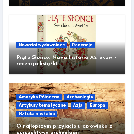
Nowości wydawnicze
Recenzje
Piąte Słońce. Nowa historia Azteków –
recenzja książki
Ameryka Północna
Archeologia
Artykuły tematyczne
Azja
Europa
Sztuka naskalna
O najlepszym przyjacielu człowieka z
perspektywy archeologii