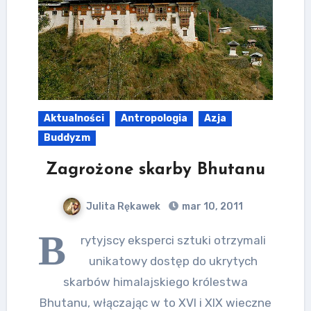
Aktualności
Antropologia
Azja
Buddyzm
Zagrożone skarby Bhutanu
Julita Rękawek
mar 10, 2011
B
rytyjscy eksperci sztuki otrzymali
unikatowy dostęp do ukrytych
skarbów himalajskiego królestwa
Bhutanu, włączając w to XVI i XIX wieczne