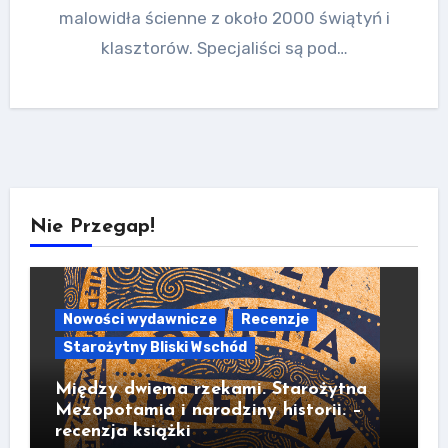
malowidła ścienne z około 2000 świątyń i
klasztorów. Specjaliści są pod…
Nie Przegap!
Nowości wydawnicze
Recenzje
Starożytny Bliski Wschód
Między dwiema rzekami. Starożytna
Mezopotamia i narodziny historii. –
recenzja książki