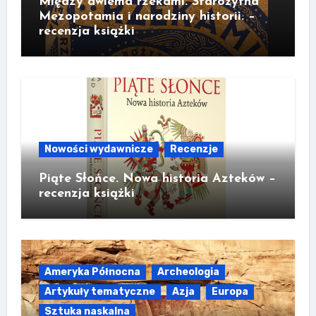
Między dwiema rzekami. Starożytna
Mezopotamia i narodziny historii. –
recenzja książki
Nowości wydawnicze
Recenzje
Piąte Słońce. Nowa historia Azteków –
recenzja książki
Ameryka Północna
Archeologia
Artykuły tematyczne
Azja
Europa
Sztuka naskalna