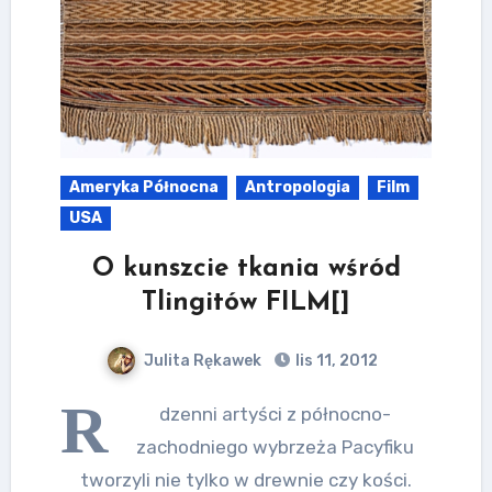
Ameryka Północna
Antropologia
Film
USA
O kunszcie tkania wśród
Tlingitów FILM[]
Julita Rękawek
lis 11, 2012
R
dzenni artyści z północno-
zachodniego wybrzeża Pacyfiku
tworzyli nie tylko w drewnie czy kości.