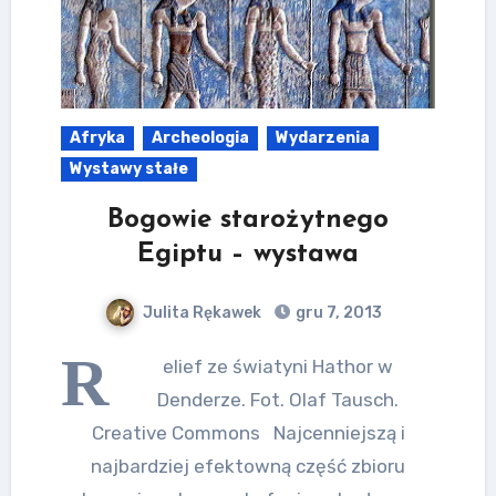
Afryka
Archeologia
Wydarzenia
Wystawy stałe
Bogowie starożytnego
Egiptu – wystawa
Julita Rękawek
gru 7, 2013
R
elief ze światyni Hathor w
Denderze. Fot. Olaf Tausch.
Creative Commons Najcenniejszą i
najbardziej efektowną część zbioru