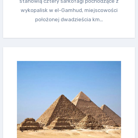
stanowią cztery sarkofagi pochodzące z
wykopalisk w el-Gamhud, miejscowości
położonej dwadzieścia km…