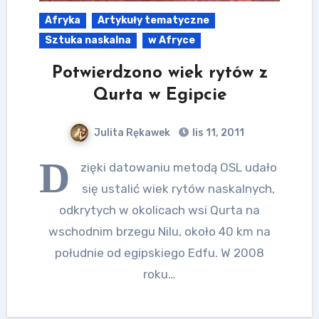
Afryka
Artykuły tematyczne
Sztuka naskalna
w Afryce
Potwierdzono wiek rytów z
Qurta w Egipcie
Julita Rękawek
lis 11, 2011
D
zięki datowaniu metodą OSL udało
się ustalić wiek rytów naskalnych,
odkrytych w okolicach wsi Qurta na
wschodnim brzegu Nilu, około 40 km na
południe od egipskiego Edfu. W 2008
roku…