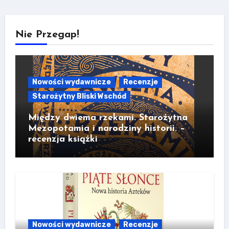
Nie Przegap!
Nowości wydawnicze
Recenzje
Starożytny Bliski Wschód
Między dwiema rzekami. Starożytna
Mezopotamia i narodziny historii. –
recenzja książki
Nowości wydawnicze
Recenzje