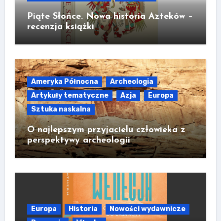
Piąte Słońce. Nowa historia Azteków –
recenzja książki
Ameryka Północna
Archeologia
Artykuły tematyczne
Azja
Europa
Sztuka naskalna
O najlepszym przyjacielu człowieka z
perspektywy archeologii
Europa
Historia
Nowości wydawnicze