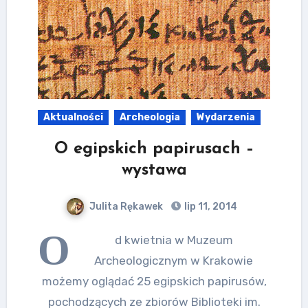
Aktualności
Archeologia
Wydarzenia
O egipskich papirusach –
wystawa
Julita Rękawek
lip 11, 2014
O
d kwietnia w Muzeum
Archeologicznym w Krakowie
możemy oglądać 25 egipskich papirusów,
pochodzących ze zbiorów Biblioteki im.