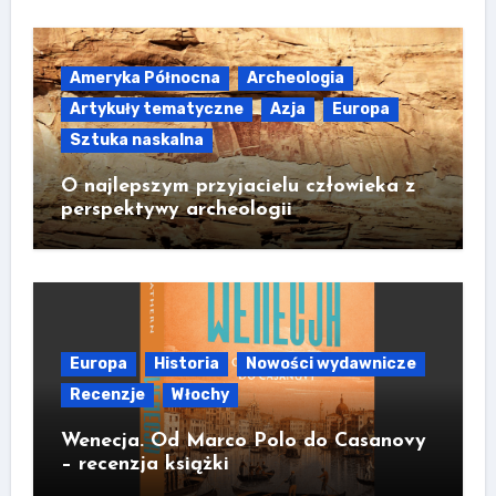
Ameryka Północna
Archeologia
Artykuły tematyczne
Azja
Europa
Sztuka naskalna
O najlepszym przyjacielu człowieka z
perspektywy archeologii
Europa
Historia
Nowości wydawnicze
Recenzje
Włochy
Wenecja. Od Marco Polo do Casanovy
– recenzja książki