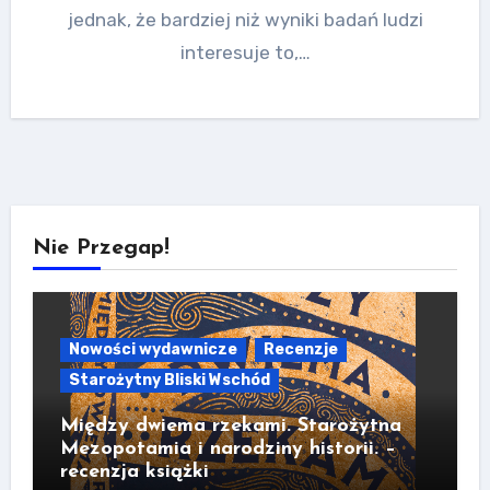
jednak, że bardziej niż wyniki badań ludzi
interesuje to,…
Nie Przegap!
Nowości wydawnicze
Recenzje
Starożytny Bliski Wschód
Między dwiema rzekami. Starożytna
Mezopotamia i narodziny historii. –
recenzja książki