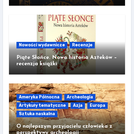
Nowości wydawnicze
Recenzje
Piąte Słońce. Nowa historia Azteków –
recenzja książki
Ameryka Północna
Archeologia
Artykuły tematyczne
Azja
Europa
Sztuka naskalna
O najlepszym przyjacielu człowieka z
perspektywy archeologii