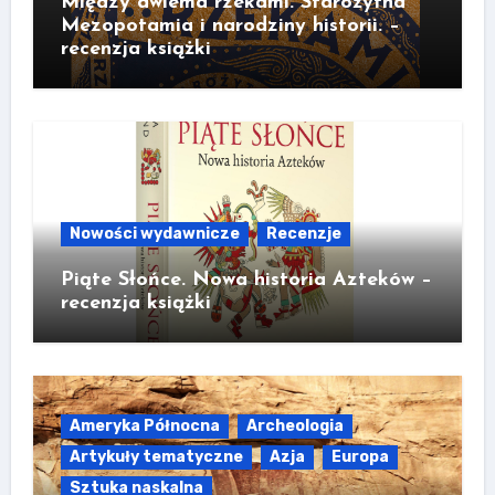
Między dwiema rzekami. Starożytna
Mezopotamia i narodziny historii. –
recenzja książki
Nowości wydawnicze
Recenzje
Piąte Słońce. Nowa historia Azteków –
recenzja książki
Ameryka Północna
Archeologia
Artykuły tematyczne
Azja
Europa
Sztuka naskalna