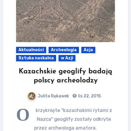
Aktualności
Archeologia
Azja
Sztuka naskalna
w Azji
Kazachskie geoglify badają
polscy archeolodzy
Julita Rękawek
lis 22, 2015
O
krzyknięte "kazachskimi rytami z
Nazca" geoglify zostały odkryte
przez archeologa amatora.