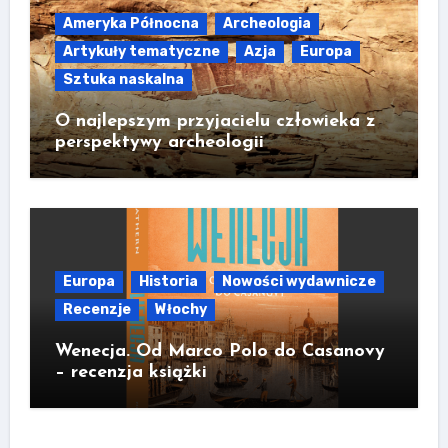
Ameryka Północna
Archeologia
Artykuły tematyczne
Azja
Europa
Sztuka naskalna
O najlepszym przyjacielu człowieka z
perspektywy archeologii
Europa
Historia
Nowości wydawnicze
Recenzje
Włochy
Wenecja. Od Marco Polo do Casanovy
– recenzja książki