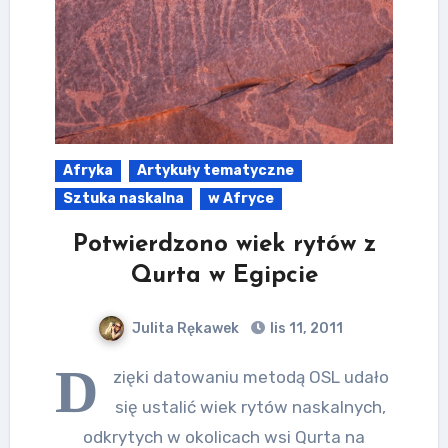
Afryka
Artykuły tematyczne
Sztuka naskalna
w Afryce
Potwierdzono wiek rytów z
Qurta w Egipcie
Julita Rękawek
lis 11, 2011
D
zięki datowaniu metodą OSL udało
się ustalić wiek rytów naskalnych,
odkrytych w okolicach wsi Qurta na