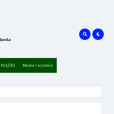
 dawka
 KSIĄŻKI
Muzea i wystawy