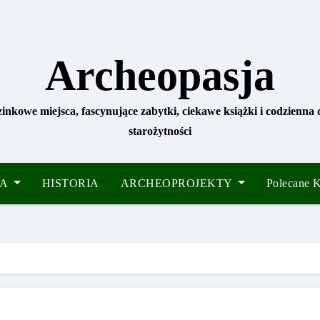
Archeopasja
zinkowe miejsca, fascynujące zabytki, ciekawe książki i codzienna
starożytności
IA
HISTORIA
ARCHEOPROJEKTY
Polecane