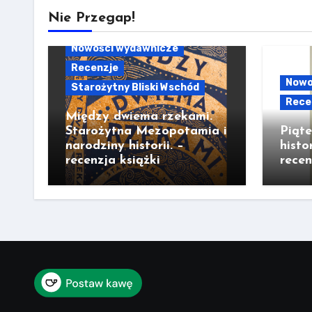
Nie Przegap!
Nowości wydawnicze
Recenzje
Nowo
Starożytny Bliski Wschód
Rece
Między dwiema rzekami.
Starożytna Mezopotamia i
Piąt
narodziny historii. –
histo
recenzja książki
recen