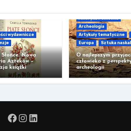
Ameryka Północna
Archeologia
ści wydawnicze
Artykuły tematyczne
nzje
Europa
Sztuka naska
e Słońce. Nowa
O najlepszym przyjac
ria Azteków –
człowieka z perspekt
zja książki
archeologii
Facebook
Instagram
LinkedIn