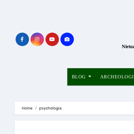
Skip
to
content
Nietu
BLOG
ARCHEOLOG
Home
psychologia