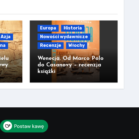
Europa
Historia
Azja
Nowości wydawnicze
lna
Recenzje
Włochy
ielu
Wenecja. Od Marco Polo
ywy
do Casanovy – recenzja
książki