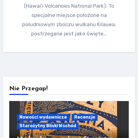
(Hawaiʻi Volcanoes National Park). To
specjalne miejsce położone na
południowym zboczu wulkanu Kilauea,
postrzegane jest jako święte…
Nie Przegap!
Nowości wydawnicze
Recenzje
Starożytny Bliski Wschód