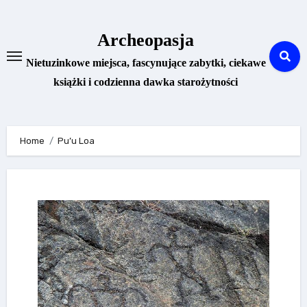
Skip
to
Archeopasja
content
Nietuzinkowe miejsca, fascynujące zabytki, ciekawe
książki i codzienna dawka starożytności
Home
Pu’u Loa