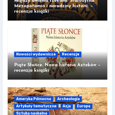
Między dwiema rzekami. Starożytna
Mezopotamia i narodziny historii. –
recenzja książki
Nowości wydawnicze
Recenzje
Piąte Słońce. Nowa historia Azteków –
recenzja książki
Ameryka Północna
Archeologia
Artykuły tematyczne
Azja
Europa
Sztuka naskalna