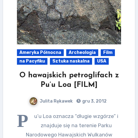
Ameryka Północna
Archeologia
Film
na Pacyfiku
Sztuka naskalna
USA
O hawajskich petroglifach z
Pu’u Loa [FILM]
Julita Rękawek
gru 3, 2012
P
u’u Loa oznacza “długie wzgórze” i
znajduje się na terenie Parku
Narodowego Hawajskich Wulkanów