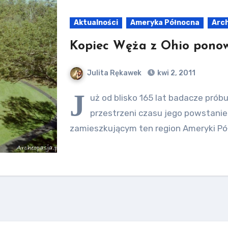
Aktualności
Ameryka Północna
Arc
Kopiec Węża z Ohio pono
Julita Rękawek
kwi 2, 2011
J
uż od blisko 165 lat badacze prób
przestrzeni czasu jego powstani
zamieszkującym ten region Ameryki Pó