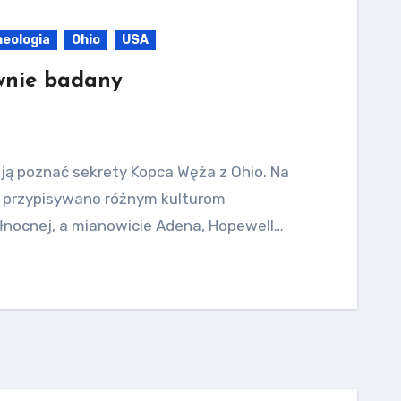
heologia
Ohio
USA
wnie badany
ują poznać sekrety Kopca Węża z Ohio. Na
e przypisywano różnym kulturom
łnocnej, a mianowicie Adena, Hopewell…