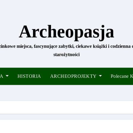
Archeopasja
zinkowe miejsca, fascynujące zabytki, ciekawe książki i codzienna
starożytności
IA
HISTORIA
ARCHEOPROJEKTY
Polecane