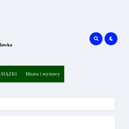
 dawka
 KSIĄŻKI
Muzea i wystawy