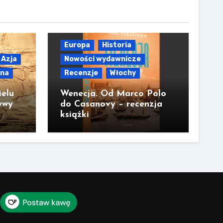
Europa
Historia
Azja
Nowości wydawnicze
lna
Recenzje
Włochy
ielu
Wenecja. Od Marco Polo
ywy
do Casanovy – recenzja
książki