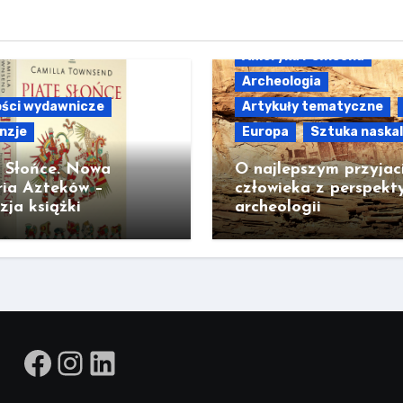
Ameryka Północna
Archeologia
ści wydawnicze
Artykuły tematyczne
nzje
Europa
Sztuka naska
e Słońce. Nowa
O najlepszym przyjac
ria Azteków –
człowieka z perspekt
zja książki
archeologii
Facebook
Instagram
LinkedIn