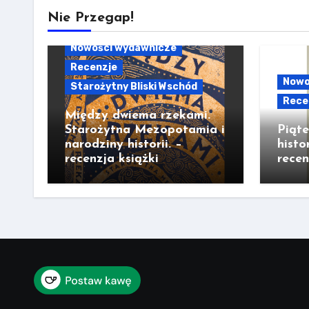
Nie Przegap!
Nowości wydawnicze
Recenzje
Nowo
Starożytny Bliski Wschód
Rece
Między dwiema rzekami.
Starożytna Mezopotamia i
Piąt
narodziny historii. –
histo
recenzja książki
recen