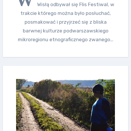
Wisłą odbywał się Flis Festiwal, w
trakcie którego można było posłuchać,
posmakować i przyjrzeć się z bliska
barwnej kulturze podwarszawskiego
mikroregionu etnograficznego zwanego…