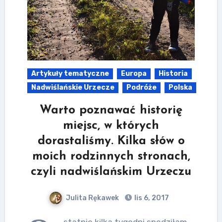
Artykuły tematyczne
Europa
Historia
Nadwiślańskie Urzecze
Podróże
Polska
Warto poznawać historię
miejsc, w których
dorastaliśmy. Kilka słów o
moich rodzinnych stronach,
czyli nadwiślańskim Urzeczu
Julita Rękawek
lis 6, 2017
statnie kilka tygodni spędziłam