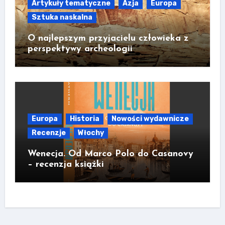
Artykuły tematyczne
Azja
Europa
Sztuka naskalna
O najlepszym przyjacielu człowieka z
perspektywy archeologii
Europa
Historia
Nowości wydawnicze
Recenzje
Włochy
Wenecja. Od Marco Polo do Casanovy
– recenzja książki