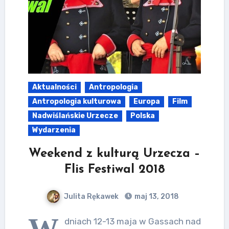
Aktualności
Antropologia
Antropologia kulturowa
Europa
Film
Nadwiślańskie Urzecze
Polska
Wydarzenia
Weekend z kulturą Urzecza –
Flis Festiwal 2018
Julita Rękawek
maj 13, 2018
W
dniach 12-13 maja w Gassach nad