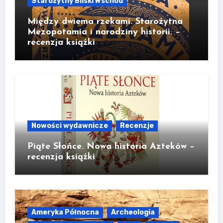
Starożytny Bliski Wschód
Między dwiema rzekami. Starożytna
Mezopotamia i narodziny historii. –
recenzja książki
Nowości wydawnicze
Recenzje
Piąte Słońce. Nowa historia Azteków –
recenzja książki
Ameryka Północna
Archeologia