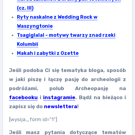
(cz. III)
Ryty naskalne z Wedding Rock w
Waszyngtonie
Tsagiglalal – motywy twarzy znad rzeki
Kolumbii
Makah i zabytki z Ozette
Jeśli podoba Ci się tematyka bloga, sposób
w jaki piszę i łączę pasję do archeologii z
podróżami, polub Archeopasję na
facebooku
i
instagramie
. Bądź na bieżąco i
zapisz się do
newslettera
!
[wysija_form id=”1″]
Jeśli masz pytania dotyczące tematów