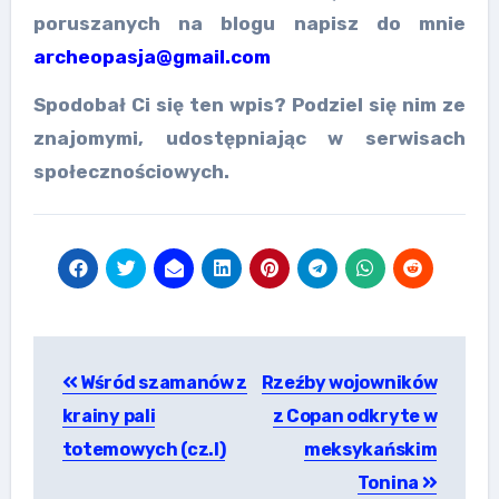
poruszanych na blogu napisz do mnie
archeopasja@gmail.com
Spodobał Ci się ten wpis? Podziel się nim ze
znajomymi, udostępniając w serwisach
społecznościowych.
Nawigacja
Wśród szamanów z
Rzeźby wojowników
wpisu
krainy pali
z Copan odkryte w
totemowych (cz.I)
meksykańskim
Tonina