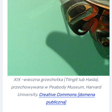
XIX -wieczna grzechotka (Tlingit lub Haida),
przechowywana w Peabody Museum, Harvard
University.
Creative Commons (domena
publiczna)