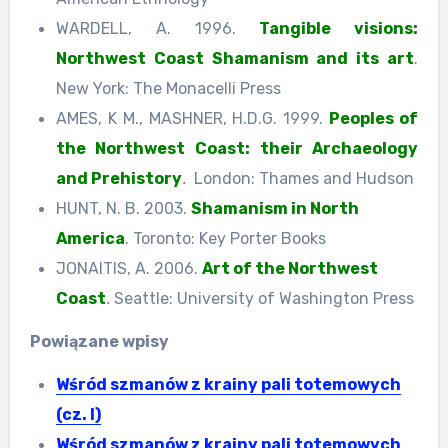
WARDELL, A. 1996.
Tangible visions:
Northwest Coast Shamanism and its art
.
New York: The Monacelli Press
AMES, K M., MASHNER, H.D.G. 1999.
Peoples of
the Northwest Coast: their Archaeology
and Prehistory
.
London: Thames and Hudson
HUNT, N. B. 2003.
Shamanism in North
America
. Toronto: Key Porter Books
JONAITIS, A. 2006.
Art of the Northwest
Coast
.
Seattle: University of Washington Press
Po
wiązane wpisy
Wśród szmanów z krainy pali totemowych
(cz. I)
Wśród szmanów z krainy pali totemowych