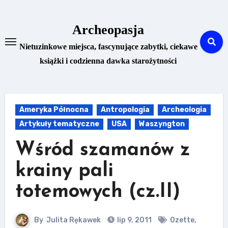
Skip
to
Archeopasja
content
Nietuzinkowe miejsca, fascynujące zabytki, ciekawe
książki i codzienna dawka starożytności
Ameryka Północna
Antropologia
Archeologia
Artykuły tematyczne
USA
Waszyngton
Wśród szamanów z
krainy pali
totemowych (cz.II)
By
Julita Rękawek
lip 9, 2011
Ozette
,