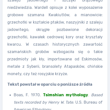
szaleju jadowitego i szczęki brązowego
niedźwiedzia. Wardell opisuje z kolei wyposażenie
grobowe szamana Kwakiutlów, a mianowicie:
grzechotki w kształcie ptaków, naszyjniki z szaleju
jadowitego, okrągłe pozbawione dekoracji
grzechotki, kawałek cedrowej kory oraz kryształy
kwarcu. W czasach historycznych zawartość
szamańskich grobów wzbogaciła się o takie
przedmioty jak kły, importowane od Eskimosów,
metale z Syberii, bransolety Atapasków, chińskie
monety, czy też rosyjskie krzyże.
Tekst powstał w oparciu o poniższe źródła
Boas, F. 1970.
Tsimshian mythology
. Based
texts recorded by Henry W. Tate
. U.S. Bureau of
American Ethnology