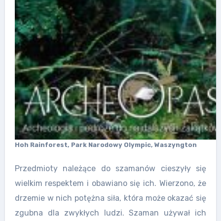
Hoh Rainforest, Park Narodowy Olympic, Waszyngton
Przedmioty należące do szamanów cieszyły się
wielkim respektem i obawiano się ich. Wierzono, że
drzemie w nich potężna siła, która może okazać się
zgubna dla zwykłych ludzi. Szaman używał ich