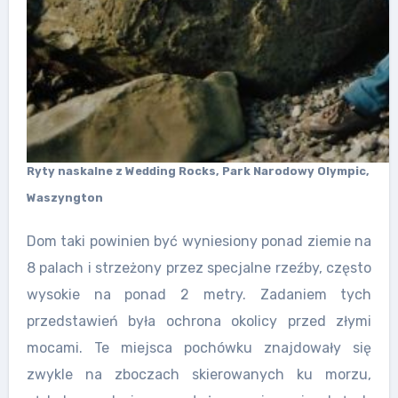
Ryty naskalne z Wedding Rocks, Park Narodowy Olympic,
Waszyngton
Dom taki powinien być wyniesiony ponad ziemie na
8 palach i strzeżony przez specjalne rzeźby, często
wysokie na ponad 2 metry. Zadaniem tych
przedstawień była ochrona okolicy przed złymi
mocami. Te miejsca pochówku znajdowały się
zwykle na zboczach skierowanych ku morzu,