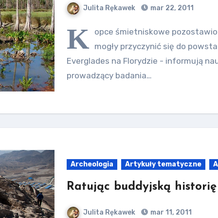
Julita Rękawek
mar 22, 2011
K
opce śmietniskowe pozostawio
mogły przyczynić się do powsta
Everglades na Florydzie - informują na
prowadzący badania…
Archeologia
Artykuły tematyczne
A
Ratując buddyjską histori
Julita Rękawek
mar 11, 2011