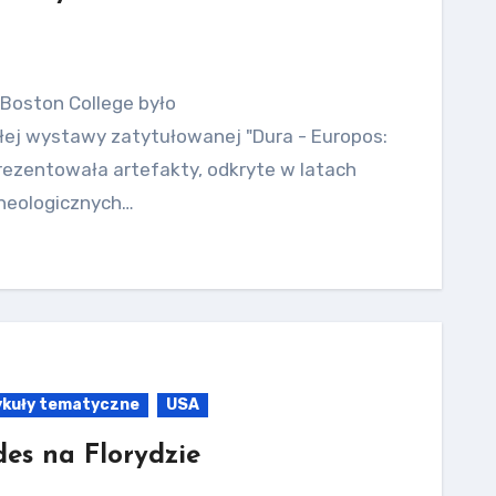
Boston College było
ej wystawy zatytułowanej "Dura - Europos:
rezentowała artefakty, odkryte w latach
cheologicznych…
ykuły tematyczne
USA
des na Florydzie