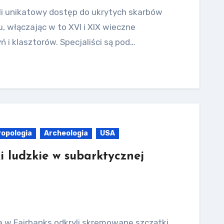
ali unikatowy dostęp do ukrytych skarbów
, włączając w to XVI i XIX wieczne
 i klasztorów. Specjaliści są pod…
ropologia
Archeologia
USA
i ludzkie w subarktycznej
ka w Fairbanks odkryli skremowane szczątki