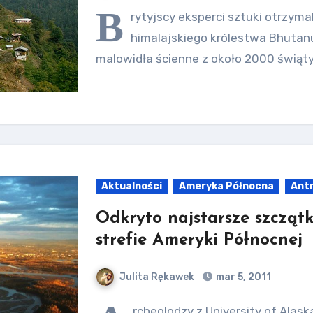
B
rytyjscy eksperci sztuki otrzym
himalajskiego królestwa Bhutanu
malowidła ścienne z około 2000 świątyń
Aktualności
Ameryka Północna
Ant
Odkryto najstarsze szczątk
strefie Ameryki Północnej
Julita Rękawek
mar 5, 2011
rcheolodzy z University of Alas