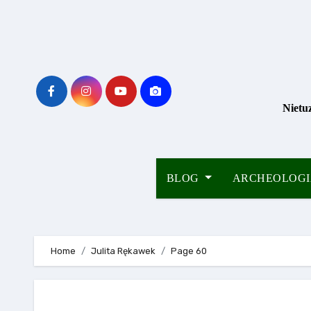
Skip
to
content
Nietu
BLOG
ARCHEOLOG
Home
Julita Rękawek
Page 60