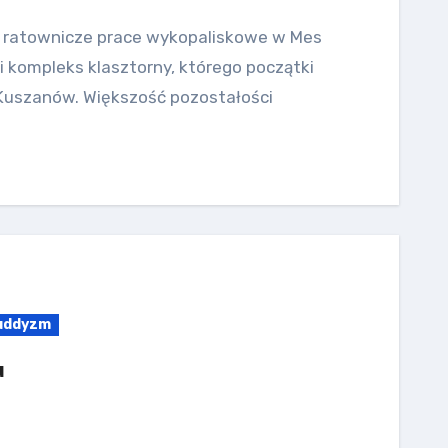
ę ratownicze prace wykopaliskowe w Mes
i kompleks klasztorny, którego początki
m Kuszanów. Większość pozostałości
uddyzm
u