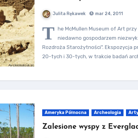
Julita Rękawek
mar 24, 2011
T
he McMullen Museum of Art przy 
niedawno gospodarzem niezwykł
Rozdroża Starożytności". Ekspozycja p
20-tych i 30-tych, w trakcie badań ar
Ameryka Północna
Archeologia
Art
Zalesione wyspy z Evergla