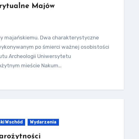
rytualne Majów
dcy majańskiemu. Dwa charakterystyczne
wykonywanym po śmierci ważnej osobistości
tutu Archeologii Uniwersytetu
rożytnym mieście Nakum…
ski Wschód
Wydarzenia
arożytności