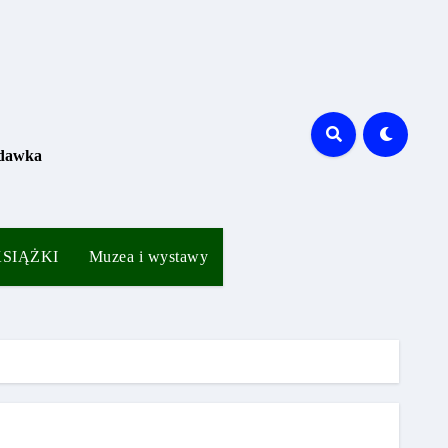
 dawka
 KSIĄŻKI
Muzea i wystawy