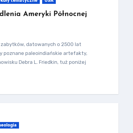
ykuły tematyczne
USA
dlenia Ameryki Północnej
e zabytków, datowanych o 2500 lat
ory poznane paleoindiańskie artefakty,
wisku Debra L. Friedkin, tuż poniżej
heologia