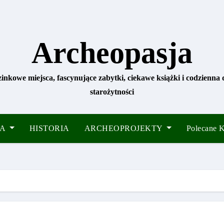
Archeopasja
zinkowe miejsca, fascynujące zabytki, ciekawe książki i codzienna
starożytności
IA
HISTORIA
ARCHEOPROJEKTY
Polecane