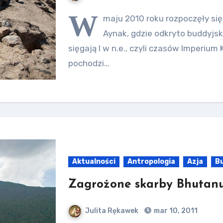
W
maju 2010 roku rozpoczęły si
Aynak, gdzie odkryto buddyjsk
sięgają I w n.e., czyli czasów Imperiu
pochodzi…
Aktualności
Antropologia
Azja
B
Zagrożone skarby Bhutan
Julita Rękawek
mar 10, 2011