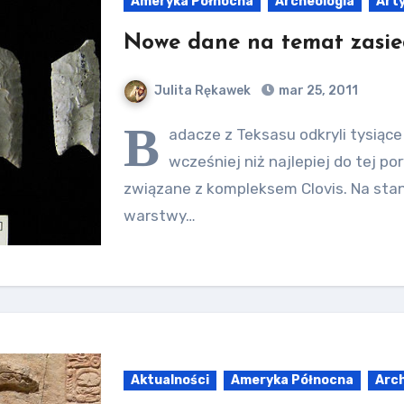
Ameryka Północna
Archeologia
Art
Nowe dane na temat zasie
Julita Rękawek
mar 25, 2011
B
adacze z Teksasu odkryli tysiąc
wcześniej niż najlepiej do tej p
związane z kompleksem Clovis. Na stano
warstwy…
Aktualności
Ameryka Północna
Arc