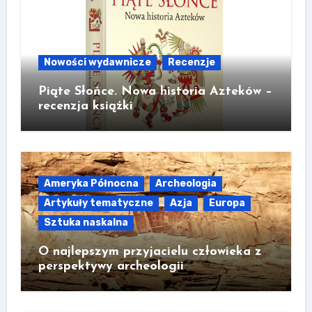
Nowości wydawnicze
Recenzje
Piąte Słońce. Nowa historia Azteków –
recenzja książki
Ameryka Północna
Archeologia
Artykuły tematyczne
Azja
Europa
Sztuka naskalna
O najlepszym przyjacielu człowieka z
perspektywy archeologii