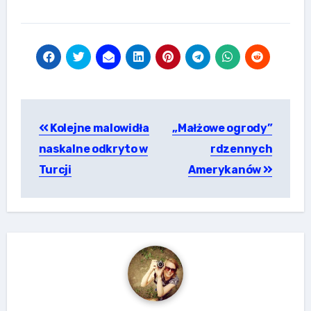
Nawigacja
Kolejne malowidła
„Małżowe ogrody”
wpisu
naskalne odkryto w
rdzennych
Turcji
Amerykanów