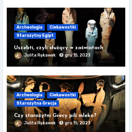
Archeologia
Ciekawostki
Starożytny Egipt
Uszebti, czyli służący w zaświatach
Julita Rękawek
gru 15, 2023
Archeologia
Ciekawostki
Starożytna Grecja
Czy starożytni Grecy pili mleko?
Julita Rękawek
gru 15, 2023