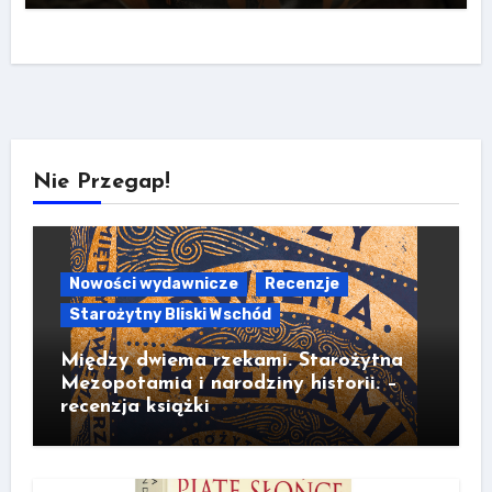
Nie Przegap!
Nowości wydawnicze
Recenzje
Starożytny Bliski Wschód
Między dwiema rzekami. Starożytna
Mezopotamia i narodziny historii. –
recenzja książki