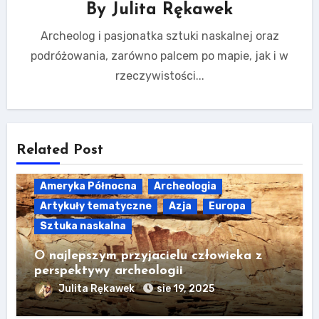
By
Julita Rękawek
Archeolog i pasjonatka sztuki naskalnej oraz
podróżowania, zarówno palcem po mapie, jak i w
rzeczywistości...
Related Post
Ameryka Północna
Archeologia
Artykuły tematyczne
Azja
Europa
Sztuka naskalna
O najlepszym przyjacielu człowieka z
perspektywy archeologii
Julita Rękawek
sie 19, 2025