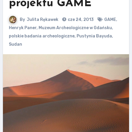
projektu GAME
By
Julita Rękawek
cze 24, 2013
GAME
,
Henryk Paner
,
Muzeum Archeologiczne w Gdańsku
,
polskie badania archeologiczne
,
Pustynia Bayuda
,
Sudan