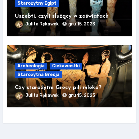
Starożytny Egipt
Uszebti, czyli służący w zaświatach
Julita Rękawek
gru 15, 2023
Archeologia
Ciekawostki
Starożytna Grecja
Czy starożytni Grecy pili mleko?
Julita Rękawek
gru 15, 2023