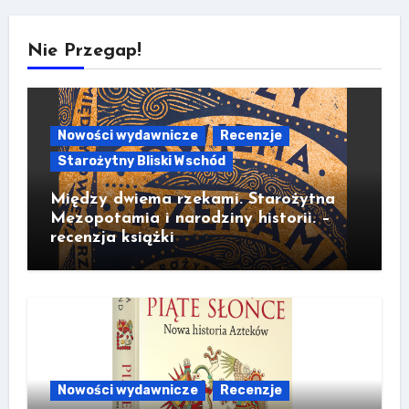
Nie Przegap!
Nowości wydawnicze
Recenzje
Starożytny Bliski Wschód
Między dwiema rzekami. Starożytna
Mezopotamia i narodziny historii. –
recenzja książki
Nowości wydawnicze
Recenzje