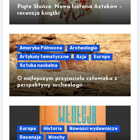
Piąte Słońce. Nowa historia Azteków –
recenzja książki
Ameryka Północna
Archeologia
Artykuły tematyczne
Azja
Europa
Sztuka naskalna
O najlepszym przyjacielu człowieka z
perspektywy archeologii
Europa
Historia
Nowości wydawnicze
Recenzje
Włochy