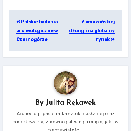
Nawigacja
Polskie badania
Z amazońskiej
wpisu
archeologiczne w
dżungli na globalny
Czarnogórze
rynek
By
Julita Rękawek
Archeolog i pasjonatka sztuki naskalnej oraz
podróżowania, zarówno palcem po mapie, jak i w
rzeczywistości...