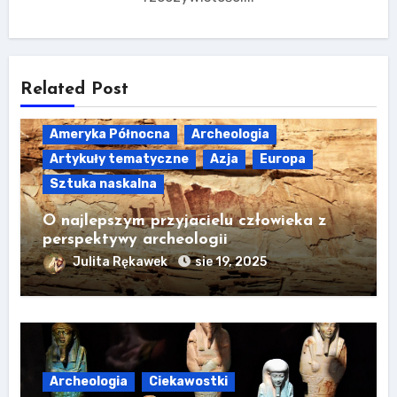
Related Post
Ameryka Północna
Archeologia
Artykuły tematyczne
Azja
Europa
Sztuka naskalna
O najlepszym przyjacielu człowieka z
perspektywy archeologii
Julita Rękawek
sie 19, 2025
Archeologia
Ciekawostki