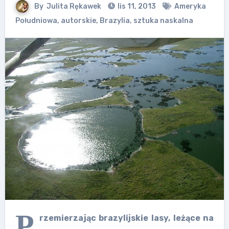
By
Julita Rękawek
lis 11, 2013
Ameryka
Południowa
,
autorskie
,
Brazylia
,
sztuka naskalna
P
rzemierzając brazylijskie lasy, leżące na