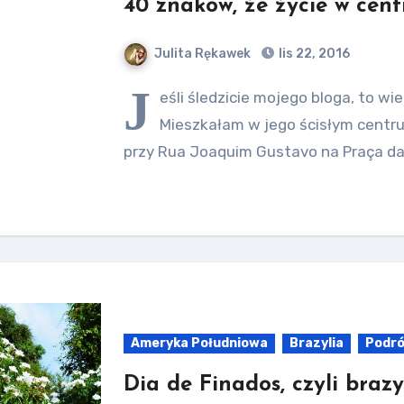
40 znaków, że życie w cen
Julita Rękawek
lis 22, 2016
J
eśli śledzicie mojego bloga, to wi
Mieszkałam w jego ścisłym centru
przy Rua Joaquim Gustavo na Praça da 
Ameryka Południowa
Brazylia
Podr
Dia de Finados, czyli brazy