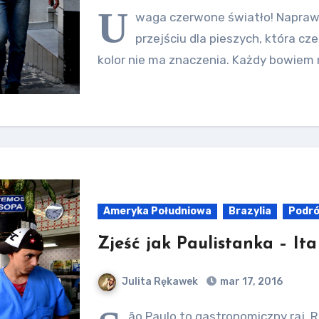
U
waga czerwone światło! Napra
przejściu dla pieszych, która cz
kolor nie ma znaczenia. Każdy bowiem
Ameryka Południowa
Brazylia
Podr
Zjeść jak Paulistanka – It
Julita Rękawek
mar 17, 2016
ão Paulo to gastronomiczny raj. R