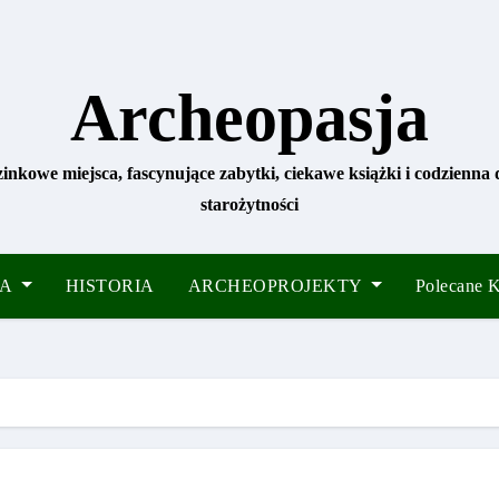
Archeopasja
zinkowe miejsca, fascynujące zabytki, ciekawe książki i codzienna
starożytności
IA
HISTORIA
ARCHEOPROJEKTY
Polecane