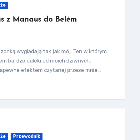
óże
ejs z Manaus do Belém
azonką wyglądają tak jak mój. Ten w którym
iem bardzo daleki od moich dziwnych,
zapewne efektem czytanej przeze mnie…
óże
Przewodnik