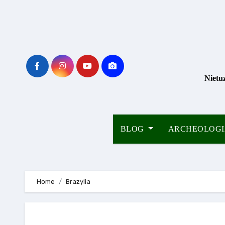
Skip
to
content
Nietu
BLOG
ARCHEOLOG
Home
Brazylia