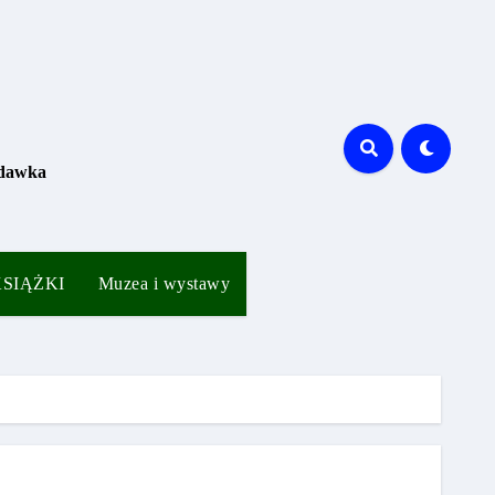
 dawka
 KSIĄŻKI
Muzea i wystawy