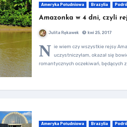
Ameryka Południowa
Brazylia
Podr
Amazonka w 4 dni, czyli r
Julita Rękawek
kwi 25, 2017
N
ie wiem czy wszystkie rejsy Am
uczystniczyłam, okazał się bow
romantycznych oczekiwań, będących 
Ameryka Południowa
Brazylia
Podr