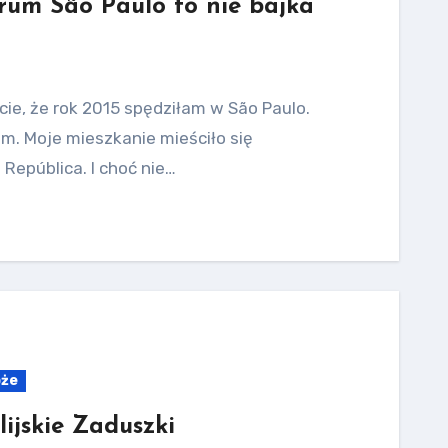
trum São Paulo to nie bajka
ecie, że rok 2015 spędziłam w São Paulo.
m. Moje mieszkanie mieściło się
República. I choć nie…
óże
lijskie Zaduszki