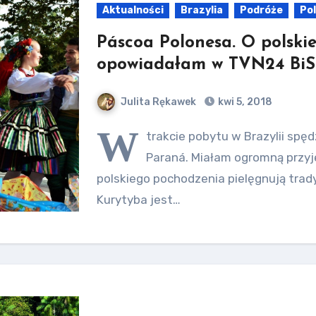
Aktualności
Brazylia
Podróże
Po
Páscoa Polonesa. O polskie
opowiadałam w TVN24 BiS
Julita Rękawek
kwi 5, 2018
W
trakcie pobytu w Brazylii spę
Paraná. Miałam ogromną przyj
polskiego pochodzenia pielęgnują tradyc
Kurytyba jest…