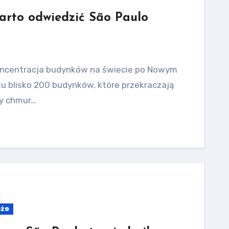
arto odwiedzić São Paulo
koncentracja budynków na świecie po Nowym
tu blisko 200 budynków, które przekraczają
zy chmur…
óże