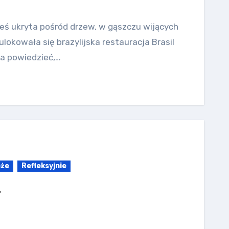
ieś ukryta pośród drzew, w gąszczu wijących
ulokowała się brazylijska restauracja Brasil
na powiedzieć,…
óże
Refleksyjnie
…