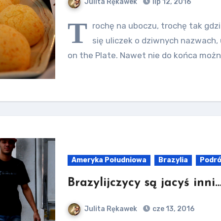
Julita Rękawek
lip 12, 2016
T
rochę na uboczu, trochę tak gdz
się uliczek o dziwnych nazwach, 
on the Plate. Nawet nie do końca moż
Ameryka Południowa
Brazylia
Podr
Brazylijczycy są jacyś inni
Julita Rękawek
cze 13, 2016