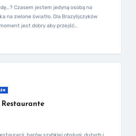
wdę…? Czasem jestem jedyną osobą na
eka na zielone światło. Dla Brazylijczyków
 moment jest dobry aby przejść…
óże
a Restaurante
estauracji, barów szybkiej obsługi, dużych i