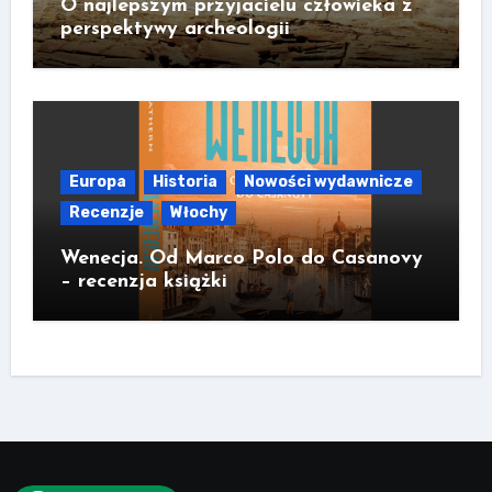
O najlepszym przyjacielu człowieka z
perspektywy archeologii
Europa
Historia
Nowości wydawnicze
Recenzje
Włochy
Wenecja. Od Marco Polo do Casanovy
– recenzja książki