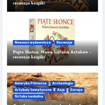
recenzja książki
Nowości wydawnicze
Recenzje
Piąte Słońce. Nowa historia Azteków –
recenzja książki
Ameryka Północna
Archeologia
Artykuły tematyczne
Azja
Europa
Sztuka naskalna