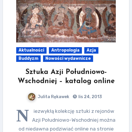
Aktualności
Antropologia
Azja
Buddyzm
Nowości wydawnicze
Sztuka Azji Południowo-
Wschodniej – katalog online
Julita Rękawek
lis 24, 2013
N
iezwykłą kolekcję sztuki z rejonów
Azji Południowo-Wschodniej można
od niedawna podziwiać online na stronie