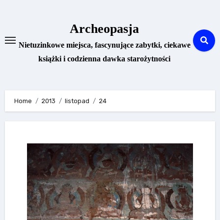
Skip
to
Archeopasja
content
Nietuzinkowe miejsca, fascynujące zabytki, ciekawe
książki i codzienna dawka starożytności
Home
2013
listopad
24