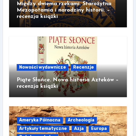
Między dwiema rzekami. Starożytna
Mezopotamia i narodziny historii. –
recenzja książki
Nowości wydawnicze
Recenzje
Piąte Słońce. Nowa historia Azteków –
recenzja książki
Ameryka Północna
Archeologia
Artykuły tematyczne
Azja
Europa