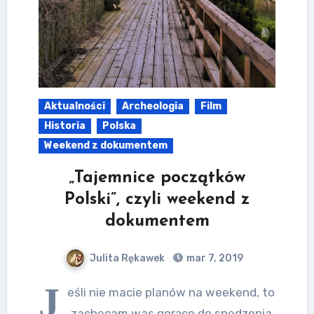
Aktualności
Archeologia
Film
Historia
Polska
Weekend z dokumentem
„Tajemnice początków
Polski”, czyli weekend z
dokumentem
Julita Rękawek
mar 7, 2019
J
eśli nie macie planów na weekend, to
zachęcam was gorąco do spędzenia