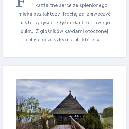
F
kształtne serce ze spienionego
mleka bez laktozy. Trochę żal zniweczyć
misterny rysunek łyżeczką trzcinowego
cukru. Z głośników kawiarni otoczonej
kolosami ze szkła i stali, które są…