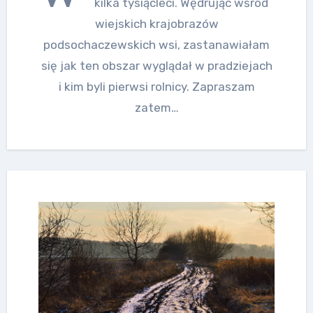
kilka tysiącleci. Wędrując wśród
wiejskich krajobrazów
podsochaczewskich wsi, zastanawiałam
się jak ten obszar wyglądał w pradziejach
i kim byli pierwsi rolnicy. Zapraszam
zatem…