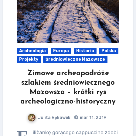
Archeologia
Europa
Historia
Polska
Projekty
Średniowieczne Mazowsze
Zimowe archeopodróże
szlakiem średniowiecznego
Mazowsza – krótki rys
archeologiczno-historyczny
Julita Rękawek
mar 11, 2019
iliżankę gorącego cappuccino zdobi