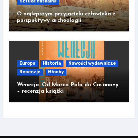
Sztuka naskalna
O najlepszym przyjacielu człowieka z
perspektywy archeologii
Europa
Historia
Nowości wydawnicze
Recenzje
Włochy
Wenecja. Od Marco Polo do Casanovy
– recenzja książki