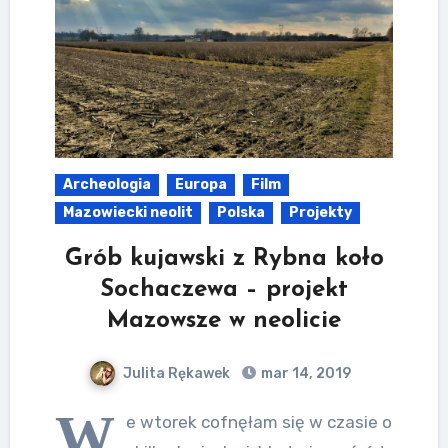
Archeologia
Europa
Film
Mazowiecki neolit
Polska
Projekty
Grób kujawski z Rybna koło
Sochaczewa – projekt
Mazowsze w neolicie
Julita Rękawek
mar 14, 2019
W
e wtorek cofnęłam się w czasie o