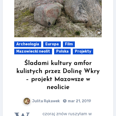
Archeologia
Europa
Film
Mazowiecki neolit
Polska
Projekty
Śladami kultury amfor
kulistych przez Dolinę Wkry
– projekt Mazowsze w
neolicie
Julita Rękawek
mar 21, 2019
czoraj znów ruszyłam w