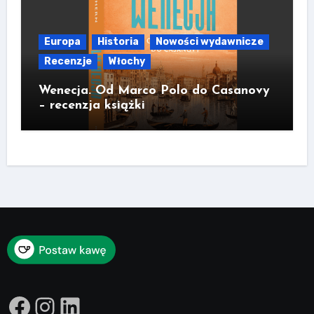
Europa
Historia
Nowości wydawnicze
Recenzje
Włochy
Wenecja. Od Marco Polo do Casanovy
– recenzja książki
Facebook
Instagram
LinkedIn