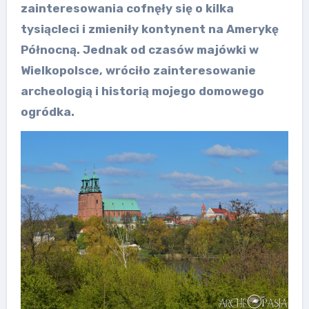
zainteresowania cofnęły się o kilka
tysiącleci i zmieniły kontynent na Amerykę
Północną. Jednak od czasów majówki w
Wielkopolsce, wróciło zainteresowanie
archeologią i historią mojego domowego
ogródka.