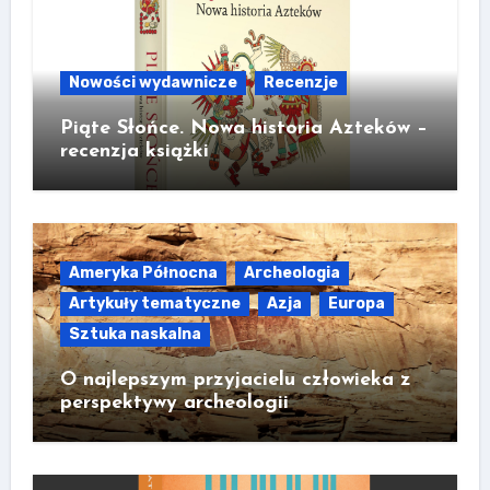
Nowości wydawnicze
Recenzje
Piąte Słońce. Nowa historia Azteków –
recenzja książki
Ameryka Północna
Archeologia
Artykuły tematyczne
Azja
Europa
Sztuka naskalna
O najlepszym przyjacielu człowieka z
perspektywy archeologii