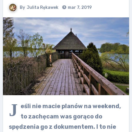
By
Julita Rękawek
mar 7, 2019
J
eśli nie macie planów na weekend,
to zachęcam was gorąco do
spędzenia go z dokumentem. I to nie