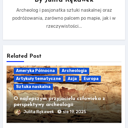
Archeolog i pasjonatka sztuki naskalnej oraz
podróżowania, zarówno palcem po mapie, jak i w
rzeczywistości...
Related Post
Ameryka Północna
Archeologia
Artykuły tematyczne
Azja
Europa
Sztuka naskalna
O najlepszym przyjacielu człowieka z
perspektywy archeologii
Julita Rękawek
sie 19, 2025