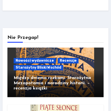
Nie Przegap!
Nowości wydawnicze
Recenzje
Starożytny Bliski Wschód
Między dwiema rzekami. Starożytna
Mezopotamia i narodziny historii. –
recenzja książki