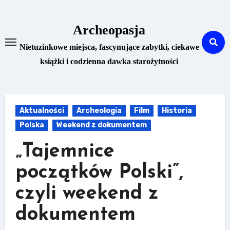
Skip
to
Archeopasja
content
Nietuzinkowe miejsca, fascynujące zabytki, ciekawe
książki i codzienna dawka starożytności
Aktualności
Archeologia
Film
Historia
Polska
Weekend z dokumentem
„Tajemnice
początków Polski”,
czyli weekend z
dokumentem