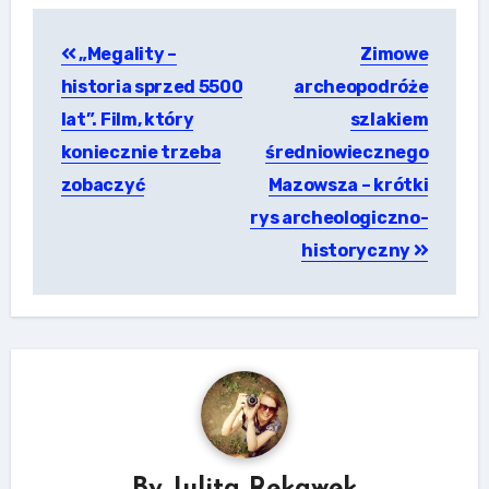
Nawigacja
„Megality –
Zimowe
wpisu
historia sprzed 5500
archeopodróże
lat”. Film, który
szlakiem
koniecznie trzeba
średniowiecznego
zobaczyć
Mazowsza – krótki
rys archeologiczno-
historyczny
By
Julita Rękawek