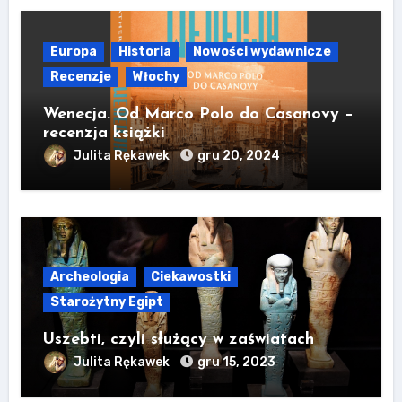
Europa
Historia
Nowości wydawnicze
Recenzje
Włochy
Wenecja. Od Marco Polo do Casanovy –
recenzja książki
Julita Rękawek
gru 20, 2024
Archeologia
Ciekawostki
Starożytny Egipt
Uszebti, czyli służący w zaświatach
Julita Rękawek
gru 15, 2023