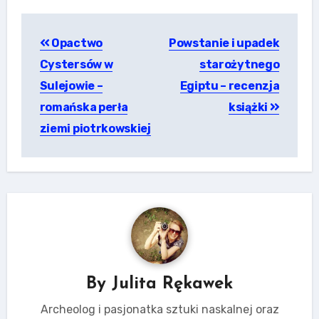
Nawigacja
Opactwo
Powstanie i upadek
wpisu
Cystersów w
starożytnego
Sulejowie –
Egiptu – recenzja
romańska perła
książki
ziemi piotrkowskiej
By
Julita Rękawek
Archeolog i pasjonatka sztuki naskalnej oraz