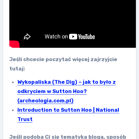
Jeśli chcecie poczytać więcej zajrzyjcie
tutaj:
Wykopaliska (The Dig) – jak to było z
odkryciem w Sutton Hoo?
(archeologia.com.pl)
Introduction to Sutton Hoo | National
Trust
Jeśli podoba Ci się tematyka bloga, sposób