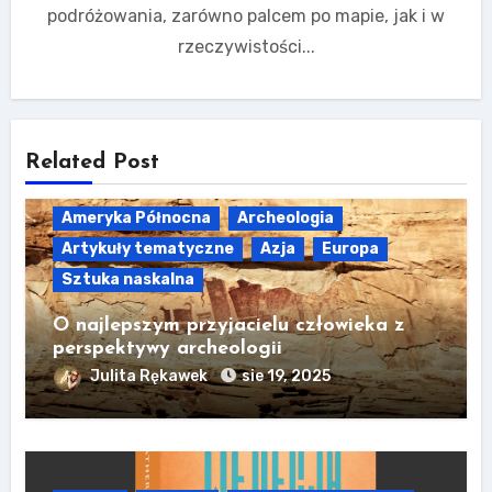
podróżowania, zarówno palcem po mapie, jak i w
rzeczywistości...
Related Post
Ameryka Północna
Archeologia
Artykuły tematyczne
Azja
Europa
Sztuka naskalna
O najlepszym przyjacielu człowieka z
perspektywy archeologii
Julita Rękawek
sie 19, 2025