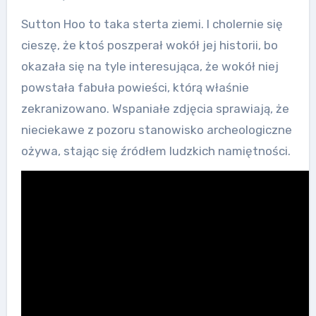
Sutton Hoo to taka sterta ziemi. I cholernie się
cieszę, że ktoś poszperał wokół jej historii, bo
okazała się na tyle interesująca, że wokół niej
powstała fabuła powieści, którą właśnie
zekranizowano. Wspaniałe zdjęcia sprawiają, że
nieciekawe z pozoru stanowisko archeologiczne
ożywa, stając się źródłem ludzkich namiętności.