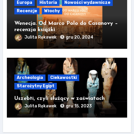
Europa
Historia
Nowości wydawnicze
Recenzje
Włochy
Wenecja. Od Marco Polo do Casanovy –
recenzja książki
Julita Rękawek
gru 20, 2024
Archeologia
Ciekawostki
Starożytny Egipt
Uszebti, czyli służący w zaświatach
Julita Rękawek
gru 15, 2023