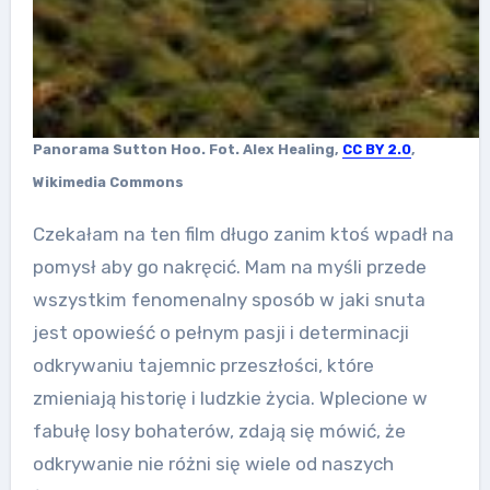
Panorama Sutton Hoo. Fot. Alex Healing,
CC BY 2.0
,
Wikimedia Commons
Czekałam na ten film długo zanim ktoś wpadł na
pomysł aby go nakręcić. Mam na myśli przede
wszystkim fenomenalny sposób w jaki snuta
jest opowieść o pełnym pasji i determinacji
odkrywaniu tajemnic przeszłości, które
zmieniają historię i ludzkie życia. Wplecione w
fabułę losy bohaterów, zdają się mówić, że
odkrywanie nie różni się wiele od naszych