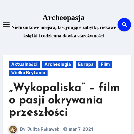
Skip
to
Archeopasja
content
Nietuzinkowe miejsca, fascynujące zabytki, ciekawe
książki i codzienna dawka starożytności
Aktualności
Archeologia
Europa
Film
Wielka Brytania
„Wykopaliska” – film
o pasji okrywania
przeszłości
By
Julita Rękawek
mar 7, 2021