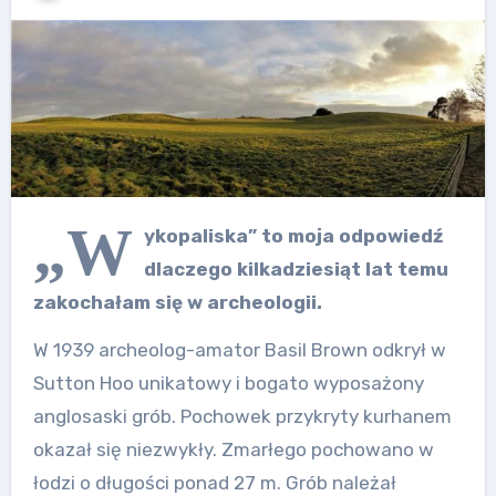
„W
ykopaliska” to moja odpowiedź
dlaczego kilkadziesiąt lat temu
zakochałam się w archeologii.
W 1939 archeolog-amator Basil Brown odkrył w
Sutton Hoo unikatowy i bogato wyposażony
anglosaski grób. Pochowek przykryty kurhanem
okazał się niezwykły. Zmarłego pochowano w
łodzi o długości ponad 27 m. Grób należał