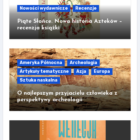
Nowości wydawnicze
Recenzje
Piąte Słońce. Nowa historia Azteków –
recenzja książki
Ameryka Północna
Archeologia
Artykuły tematyczne
Azja
Europa
Sztuka naskalna
O najlepszym przyjacielu człowieka z
perspektywy archeologii