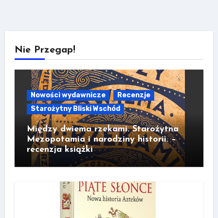
Nie Przegap!
Nowości wydawnicze
Recenzje
Starożytny Bliski Wschód
Między dwiema rzekami. Starożytna
Mezopotamia i narodziny historii. –
recenzja książki