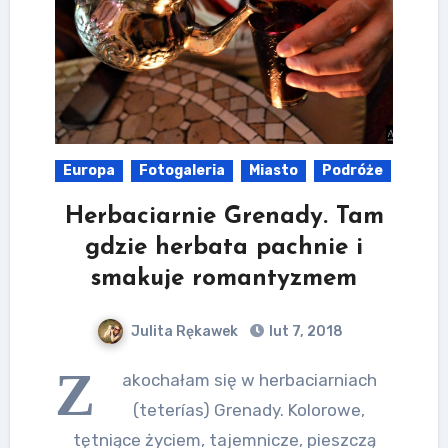
Europa
Fotogaleria
Miasto
Podróże
Herbaciarnie Grenady. Tam
gdzie herbata pachnie i
smakuje romantyzmem
Julita Rękawek
lut 7, 2018
Z
akochałam się w herbaciarniach
(teterías) Grenady. Kolorowe,
tętniące życiem, tajemnicze, pieszczą