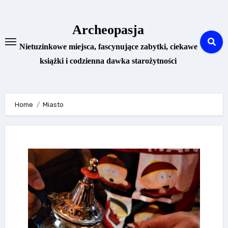
Skip
to
Archeopasja
content
Nietuzinkowe miejsca, fascynujące zabytki, ciekawe
książki i codzienna dawka starożytności
Home
Miasto