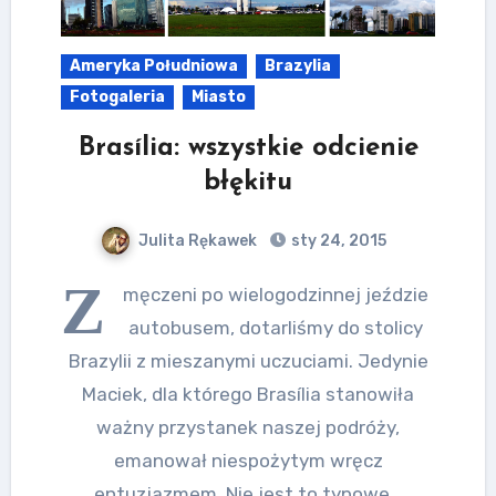
Ameryka Południowa
Brazylia
Fotogaleria
Miasto
Brasília: wszystkie odcienie
błękitu
Julita Rękawek
sty 24, 2015
Z
męczeni po wielogodzinnej jeździe
autobusem, dotarliśmy do stolicy
Brazylii z mieszanymi uczuciami. Jedynie
Maciek, dla którego Brasília stanowiła
ważny przystanek naszej podróży,
emanował niespożytym wręcz
entuzjazmem. Nie jest to typowe…