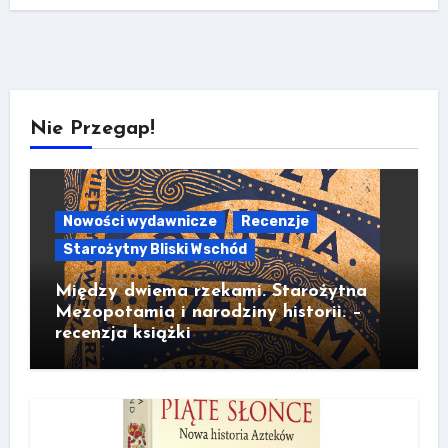
Nie Przegap!
Nowości wydawnicze
Recenzje
Starożytny Bliski Wschód
Między dwiema rzekami. Starożytna
Mezopotamia i narodziny historii. –
recenzja książki