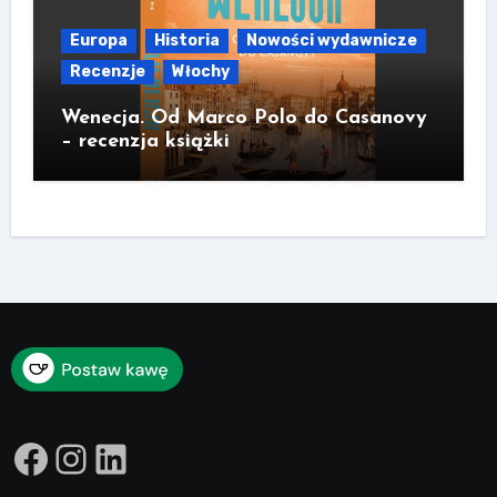
Europa
Historia
Nowości wydawnicze
Recenzje
Włochy
Wenecja. Od Marco Polo do Casanovy
– recenzja książki
Facebook
Instagram
LinkedIn