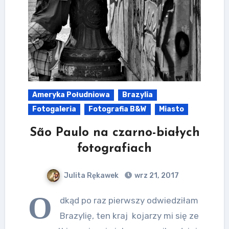
Ameryka Południowa
Brazylia
Fotogaleria
Fotografia B&W
Miasto
São Paulo na czarno-białych
fotografiach
Julita Rękawek
wrz 21, 2017
O
dkąd po raz pierwszy odwiedziłam
Brazylię, ten kraj kojarzy mi się ze