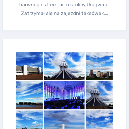
barwnego street artu stolicy Urugwaju.
Zatrzymał się na zajezdni taksówek,…