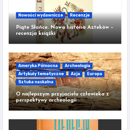
Nowości wydawnicze
Recenzje
Piąte Słońce. Nowa historia Azteków –
recenzja książki
Ameryka Północna
Archeologia
Artykuły tematyczne
Azja
Europa
Sztuka naskalna
O najlepszym przyjacielu człowieka z
perspektywy archeologii