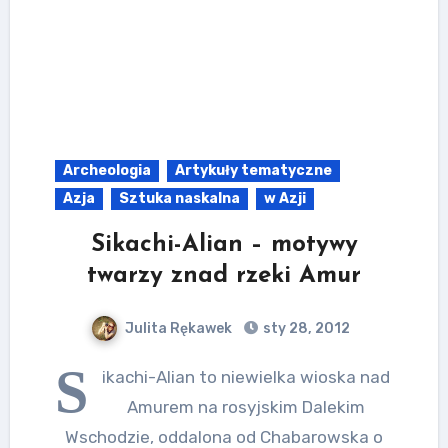
Archeologia
Artykuły tematyczne
Azja
Sztuka naskalna
w Azji
Sikachi-Alian – motywy
twarzy znad rzeki Amur
Julita Rękawek
sty 28, 2012
S
ikachi-Alian to niewielka wioska nad
Amurem na rosyjskim Dalekim
Wschodzie, oddalona od Chabarowska o