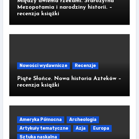
Między dwiema rzekami. Starożytna
Mezopotamia i narodziny historii. –
recenzja książki
Nowości wydawnicze
Recenzje
Piąte Słońce. Nowa historia Azteków –
recenzja książki
Ameryka Północna
Archeologia
Artykuły tematyczne
Azja
Europa
Sztuka naskalna