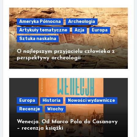
Ameryka Północna
Archeologia
Artykuły tematyczne
Azja
Europa
Sztuka naskalna
O najlepszym przyjacielu człowieka z
perspektywy archeologii
Europa
Historia
Nowości wydawnicze
Recenzje
Włochy
Wenecja. Od Marco Polo do Casanovy
– recenzja książki