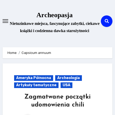
Skip
to
Archeopasja
content
Nietuzinkowe miejsca, fascynujące zabytki, ciekawe
książki i codzienna dawka starożytności
Home
Capsicum annuum
Ameryka Północna
Archeologia
Artykuły tematyczne
USA
Zagmatwane początki
udomowienia chili