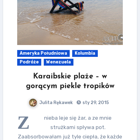
Ameryka Południowa
Kolumbia
Podróże
Wenezuela
Karaibskie plaże – w
gorącym piekle tropików
Julita Rękawek
sty 29, 2015
Z
nieba leje się żar, a ze mnie
strużkami spływa pot.
Zaabsorbowałam już tyle ciepła, że każde