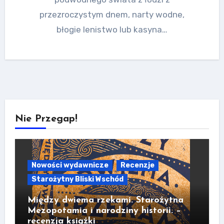
przezroczystym dnem, narty wodne,
błogie lenistwo lub kasyna…
Nie Przegap!
Nowości wydawnicze
Recenzje
Starożytny Bliski Wschód
Między dwiema rzekami. Starożytna
Mezopotamia i narodziny historii. –
recenzja książki