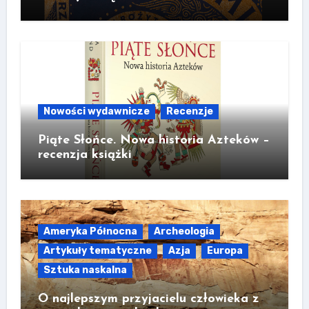
Nowości wydawnicze
Recenzje
Piąte Słońce. Nowa historia Azteków –
recenzja książki
Ameryka Północna
Archeologia
Artykuły tematyczne
Azja
Europa
Sztuka naskalna
O najlepszym przyjacielu człowieka z